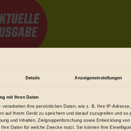
e Bewegungen festzuhalten.
Details
Anzeigeneinstellungen
trieb vorbeischauen.
g mit Ihren Daten
 inziwschen oft zu Hause.
 voll wieder zu dir zurückkommen.
r
verarbeiten Ihre persönlichen Daten, wie z. B. Ihre IP-Adresse,
en auf Ihrem Gerät zu speichern und darauf zuzugreifen und so 
ung und Inhalten, Zielgruppenforschung sowie Entwicklung von
 Ihre Daten für welche Zwecke nutzt. Sie können Ihre Einwilligun