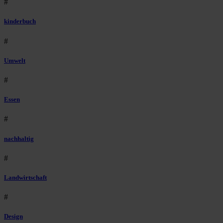
#
kinderbuch
#
Umwelt
#
Essen
#
nachhaltig
#
Landwirtschaft
#
Design