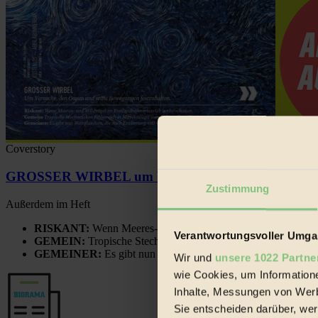
Coverstory
GROSSER WIRBEL um Versuche, den Ozean und sein
Zustimmung
Außerdem im Heft
RISKANT:
Wenn Meeres- und Wildvögel im Freilandhühnerbe
Verantwortungsvoller Umgan
GEMEIN:
Tropische Stechmücken fühlen sich in Mitteleuropa
GEMEINER:
Es gibt nun Weinflaschen, die nach Entleerung
Wir und
unsere 1022 Partne
wie Cookies, um Information
Inhalte, Messungen von Werb
Sie entscheiden darüber, wer