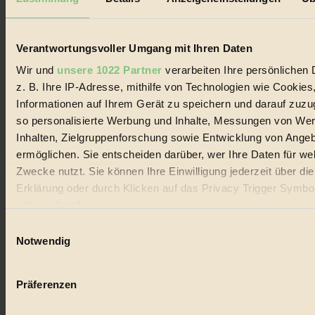
Biorama steht für einen nachhaltigen Lebensstil und bewussten
Lebenswandel. Es ist eine moderne Plattform für Ideen, Menschen
und Produkte, ein Leitfaden im schnell wachsenden Markt des
Handels mit Bioprodukten, des Fair-Trade sowie der Branche
Verantwortungsvoller Umgang mit Ihren Daten
alternativer Energien.
Wir und
unsere 1022 Partner
verarbeiten Ihre persönlichen 
Social Media
z. B. Ihre IP-Adresse, mithilfe von Technologien wie Cookies
22.601 Fans auf Facebook
Informationen auf Ihrem Gerät zu speichern und darauf zuzu
3.415 Follower auf Twitter
Folge uns auf Instagram
so personalisierte Werbung und Inhalte, Messungen von We
Themen
Inhalten, Zielgruppenforschung sowie Entwicklung von Ange
#
ermöglichen. Sie entscheiden darüber, wer Ihre Daten für we
Zwecke nutzt. Sie können Ihre Einwilligung jederzeit über di
Bio
Erklärung oder durch Klicken auf das Privacy Trigger Symbo
#
oder widerrufen
Einwilligungsauswahl
Nachhaltigkeit
Wenn Sie es erlauben, würden wir auch gerne:
Notwendig
#
Informationen über Ihre geografische Lage erfassen, 
auf einige Meter genau sein können
Vegan
Präferenzen
Ihr Gerät durch aktives Scannen nach bestimmten 
#
(Fingerprinting) identifizieren