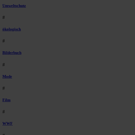
Umweltschutz
#
ökologisch
#
Bilderbuch
#
Mode
#
Film
#
WWF