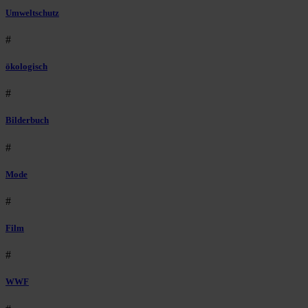
Umweltschutz
#
ökologisch
#
Bilderbuch
#
Mode
#
Film
#
WWF