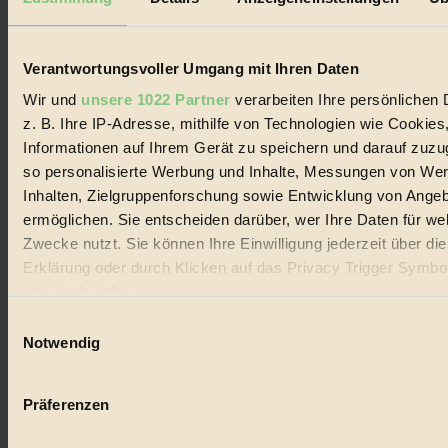
Biorama steht für einen nachhaltigen Lebensstil und bewussten
Lebenswandel. Es ist eine moderne Plattform für Ideen, Menschen
und Produkte, ein Leitfaden im schnell wachsenden Markt des
Handels mit Bioprodukten, des Fair-Trade sowie der Branche
Verantwortungsvoller Umgang mit Ihren Daten
alternativer Energien.
Wir und
unsere 1022 Partner
verarbeiten Ihre persönlichen 
Social Media
z. B. Ihre IP-Adresse, mithilfe von Technologien wie Cookies
22.601 Fans auf Facebook
Informationen auf Ihrem Gerät zu speichern und darauf zuzu
3.415 Follower auf Twitter
Folge uns auf Instagram
so personalisierte Werbung und Inhalte, Messungen von We
Themen
Inhalten, Zielgruppenforschung sowie Entwicklung von Ange
#
ermöglichen. Sie entscheiden darüber, wer Ihre Daten für we
Zwecke nutzt. Sie können Ihre Einwilligung jederzeit über di
Bio
Erklärung oder durch Klicken auf das Privacy Trigger Symbo
#
oder widerrufen
Einwilligungsauswahl
Nachhaltigkeit
Wenn Sie es erlauben, würden wir auch gerne:
Notwendig
#
Informationen über Ihre geografische Lage erfassen, 
auf einige Meter genau sein können
Vegan
Präferenzen
Ihr Gerät durch aktives Scannen nach bestimmten 
#
(Fingerprinting) identifizieren