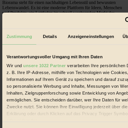
Biorama steht für einen nachhaltigen Lebensstil und bewussten
Lebenswandel. Es ist eine moderne Plattform für Ideen, Menschen
und Produkte, ein Leitfaden im schnell wachsenden Markt des
Handels mit Bioprodukten, des Fair-Trade sowie der Branche
alternativer Energien.
Social Media
Zustimmung
Details
Anzeigeneinstellungen
Üb
22.601 Fans auf Facebook
3.415 Follower auf Twitter
Folge uns auf Instagram
Themen
Verantwortungsvoller Umgang mit Ihren Daten
#
Wir und
unsere 1022 Partner
verarbeiten Ihre persönlichen 
Bio
z. B. Ihre IP-Adresse, mithilfe von Technologien wie Cookies
Informationen auf Ihrem Gerät zu speichern und darauf zuzu
#
so personalisierte Werbung und Inhalte, Messungen von We
Nachhaltigkeit
Inhalten, Zielgruppenforschung sowie Entwicklung von Ange
ermöglichen. Sie entscheiden darüber, wer Ihre Daten für we
#
Zwecke nutzt. Sie können Ihre Einwilligung jederzeit über di
Erklärung oder durch Klicken auf das Privacy Trigger Symbo
Vegan
oder widerrufen
#