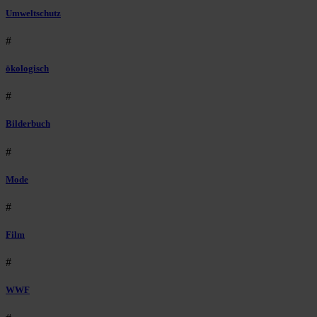
Umweltschutz
#
ökologisch
#
Bilderbuch
#
Mode
#
Film
#
WWF