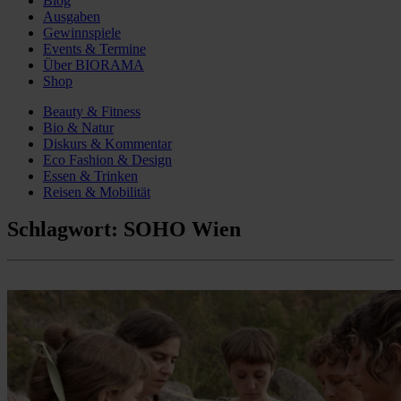
Blog
Ausgaben
Gewinnspiele
Events & Termine
Über BIORAMA
Shop
Beauty & Fitness
Bio & Natur
Diskurs & Kommentar
Eco Fashion & Design
Essen & Trinken
Reisen & Mobilität
Schlagwort:
SOHO Wien