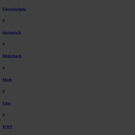
Umweltschutz
#
ökologisch
#
Bilderbuch
#
Mode
#
Film
#
WWF