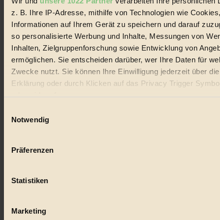
Wir und
unsere 1022 Partner
verarbeiten Ihre persönlichen 
#
z. B. Ihre IP-Adresse, mithilfe von Technologien wie Cookies
Lebensmittel
Informationen auf Ihrem Gerät zu speichern und darauf zuzu
so personalisierte Werbung und Inhalte, Messungen von We
#
Inhalten, Zielgruppenforschung sowie Entwicklung von Ange
Natur
ermöglichen. Sie entscheiden darüber, wer Ihre Daten für we
Zwecke nutzt. Sie können Ihre Einwilligung jederzeit über di
#
Erklärung oder durch Klicken auf das Privacy Trigger Symbo
oder widerrufen
kinderbuch
Einwilligungsauswahl
#
Wenn Sie es erlauben, würden wir auch gerne:
Notwendig
Informationen über Ihre geografische Lage erfassen, 
Umwelt
auf einige Meter genau sein können
Präferenzen
#
Ihr Gerät durch aktives Scannen nach bestimmten 
(Fingerprinting) identifizieren
Essen
Statistiken
Erfahren Sie mehr darüber, wie Ihre persönlichen Daten verar
werden, und legen Sie Ihre Präferenzen im
Abschnitt Einzel
#
fest.
Marketing
nachhaltig