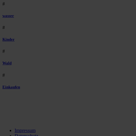
#
wasser
#
Kinder
#
Wald
#
Einkaufen
Impressum
Datenschutz