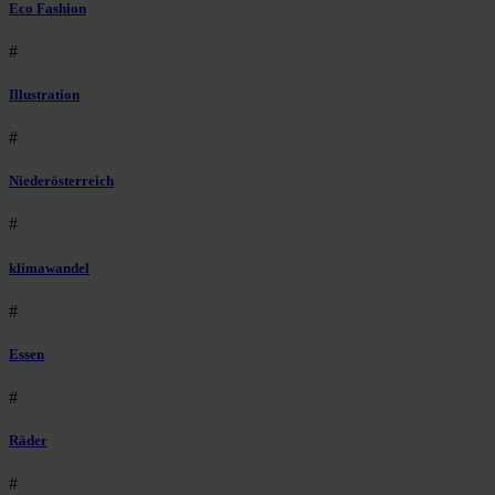
Eco Fashion
#
Illustration
#
Niederösterreich
#
klimawandel
#
Essen
#
Räder
#