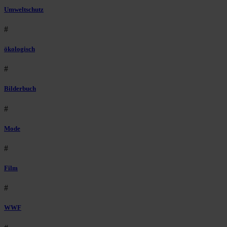
Umweltschutz
#
ökologisch
#
Bilderbuch
#
Mode
#
Film
#
WWF