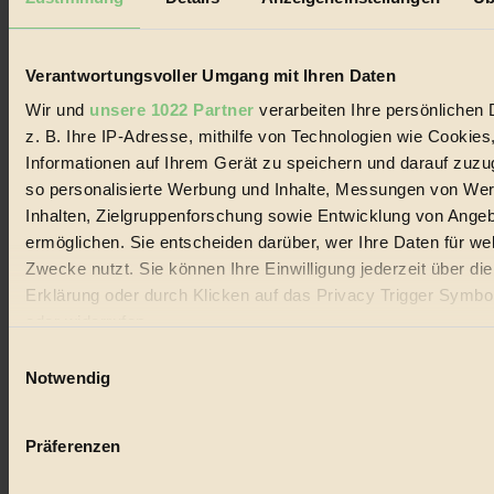
Biorama steht für einen nachhaltigen Lebensstil und bewussten
Lebenswandel. Es ist eine moderne Plattform für Ideen, Menschen
und Produkte, ein Leitfaden im schnell wachsenden Markt des
Handels mit Bioprodukten, des Fair-Trade sowie der Branche
Verantwortungsvoller Umgang mit Ihren Daten
alternativer Energien.
Wir und
unsere 1022 Partner
verarbeiten Ihre persönlichen 
Social Media
z. B. Ihre IP-Adresse, mithilfe von Technologien wie Cookies
22.601 Fans auf Facebook
Informationen auf Ihrem Gerät zu speichern und darauf zuzu
3.415 Follower auf Twitter
Folge uns auf Instagram
so personalisierte Werbung und Inhalte, Messungen von We
Themen
Inhalten, Zielgruppenforschung sowie Entwicklung von Ange
#
ermöglichen. Sie entscheiden darüber, wer Ihre Daten für we
Zwecke nutzt. Sie können Ihre Einwilligung jederzeit über di
Bio
Erklärung oder durch Klicken auf das Privacy Trigger Symbo
#
oder widerrufen
Einwilligungsauswahl
Nachhaltigkeit
Wenn Sie es erlauben, würden wir auch gerne:
Notwendig
#
Informationen über Ihre geografische Lage erfassen, 
auf einige Meter genau sein können
Vegan
Präferenzen
Ihr Gerät durch aktives Scannen nach bestimmten 
#
(Fingerprinting) identifizieren