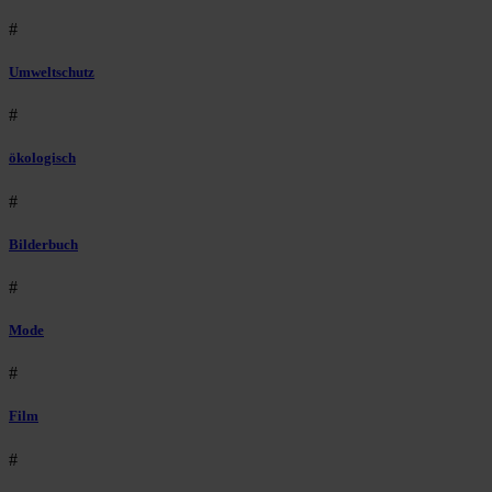
#
Umweltschutz
#
ökologisch
#
Bilderbuch
#
Mode
#
Film
#