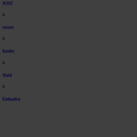
WWF
#
wasser
#
Kinder
#
Wald
#
Einkaufen