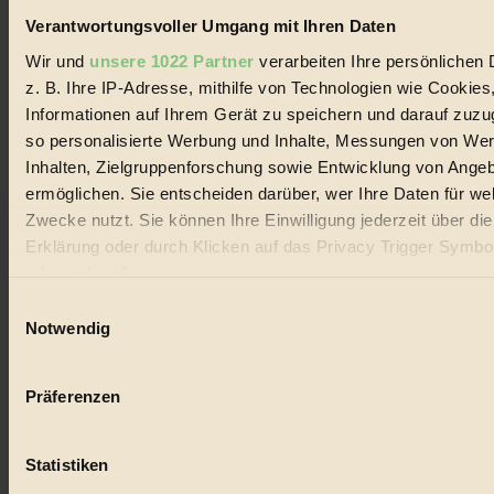
Entleerung voll wieder zu dir zurückkommen.
Verantwortungsvoller Umgang mit Ihren Daten
Wir und
unsere 1022 Partner
verarbeiten Ihre persönlichen 
z. B. Ihre IP-Adresse, mithilfe von Technologien wie Cookies
Informationen auf Ihrem Gerät zu speichern und darauf zuzu
so personalisierte Werbung und Inhalte, Messungen von We
Der BIORAMA-Newsletter
Inhalten, Zielgruppenforschung sowie Entwicklung von Ange
Erhalte in regelmäßigen Abständen die aktuellsten Artikel,
ermöglichen. Sie entscheiden darüber, wer Ihre Daten für we
Gewinnspiele & Ausgaben übersichtlich aufbereitet vom
BIORAMA-Magazin per E-Mail.
Zwecke nutzt. Sie können Ihre Einwilligung jederzeit über di
Erklärung oder durch Klicken auf das Privacy Trigger Symbo
oder widerrufen
Jetzt eintragen:
Einwilligungsauswahl
Wenn Sie es erlauben, würden wir auch gerne:
Notwendig
Informationen über Ihre geografische Lage erfassen, 
auf einige Meter genau sein können
Präferenzen
Ihr Gerät durch aktives Scannen nach bestimmten 
(Fingerprinting) identifizieren
© 2026 Biorama GmbH
Statistiken
Erfahren Sie mehr darüber, wie Ihre persönlichen Daten verar
Impressum & Disclaimer
werden, und legen Sie Ihre Präferenzen im
Abschnitt Einzel