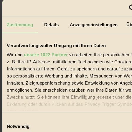
alternativer Energien.
Social Media
22.601 Fans auf Facebook
3.415 Follower auf Twitter
Zustimmung
Details
Anzeigeneinstellungen
Üb
Folge uns auf Instagram
Themen
#
Verantwortungsvoller Umgang mit Ihren Daten
Bio
Wir und
unsere 1022 Partner
verarbeiten Ihre persönlichen 
z. B. Ihre IP-Adresse, mithilfe von Technologien wie Cookies
#
Informationen auf Ihrem Gerät zu speichern und darauf zuzu
Nachhaltigkeit
so personalisierte Werbung und Inhalte, Messungen von We
Inhalten, Zielgruppenforschung sowie Entwicklung von Ange
#
ermöglichen. Sie entscheiden darüber, wer Ihre Daten für we
Vegan
Zwecke nutzt. Sie können Ihre Einwilligung jederzeit über di
Erklärung oder durch Klicken auf das Privacy Trigger Symbo
#
oder widerrufen
Lebensmittel
Einwilligungsauswahl
Wenn Sie es erlauben, würden wir auch gerne:
Notwendig
#