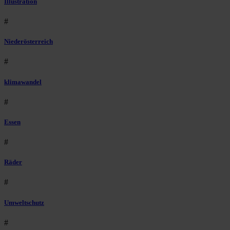
Illustration
#
Niederösterreich
#
klimawandel
#
Essen
#
Räder
#
Umweltschutz
#