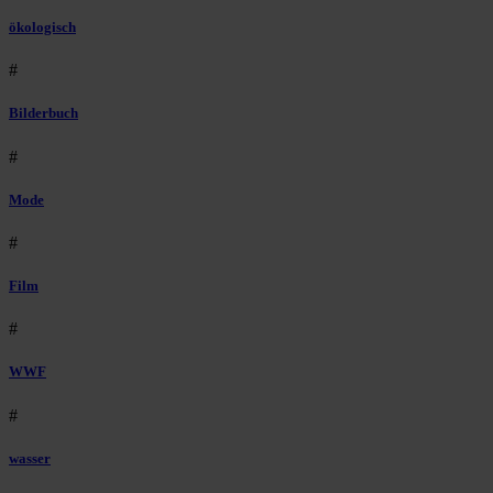
ökologisch
#
Bilderbuch
#
Mode
#
Film
#
WWF
#
wasser