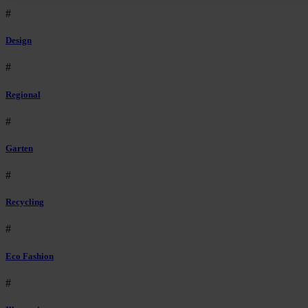
#
Design
#
Regional
#
Garten
#
Recycling
#
Eco Fashion
#