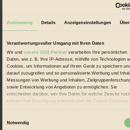
Der BIORAMA-Newsletter
Zustimmung
Details
Anzeigeneinstellungen
Über
Erhalte in regelmäßigen Abständen die aktuellsten Artikel,
Gewinnspiele & Ausgaben übersichtlich aufbereitet vom
BIORAMA-Magazin per E-Mail.
Verantwortungsvoller Umgang mit Ihren Daten
Jetzt eintragen:
Wir und
unsere 1022 Partner
verarbeiten Ihre persönlichen
Daten, wie z. B. Ihre IP-Adresse, mithilfe von Technologien w
Cookies, um Informationen auf Ihrem Gerät zu speichern un
darauf zuzugreifen und so personalisierte Werbung und Inhal
Messungen von Werbung und Inhalten, Zielgruppenforschun
sowie Entwicklung von Angeboten zu ermöglichen. Sie
© 2026 Biorama GmbH
entscheiden darüber, wer Ihre Daten für welche Zwecke nutzt
können Ihre Einwilligung jederzeit über die Cookie-Erklärung
Impressum & Disclaimer
durch Klicken auf das Privacy Trigger Symbol ändern oder
Datenschutz
Mediadaten
widerrufen
Einwilligungsauswahl
Notwendig
Biorama steht für einen nachhaltigen Lebensstil und bewussten
Lebenswandel. Es ist eine moderne Plattform für Ideen, Menschen
Wenn Sie es erlauben, würden wir auch gerne: