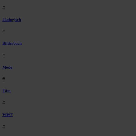
#
ökologisch
#
Bilderbuch
#
Mode
#
Film
#
WWF
#