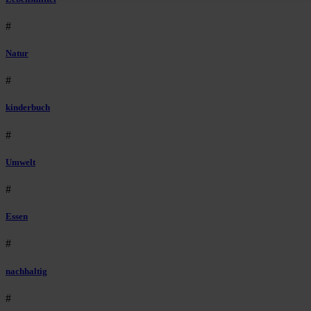
#
Natur
#
kinderbuch
#
Umwelt
#
Essen
#
nachhaltig
#