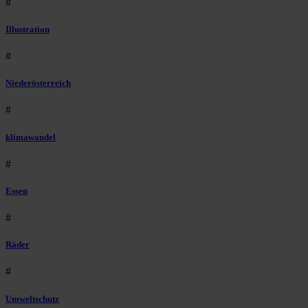
#
Illustration
#
Niederösterreich
#
klimawandel
#
Essen
#
Räder
#
Umweltschutz