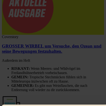
Coverstory
GROSSER WIRBEL um Versuche, den Ozean und
seine Bewegungen festzuhalten.
Außerdem im Heft
RISKANT:
Wenn Meeres- und Wildvögel im
Freilandhühnerbetrieb vorbeischauen.
GEMEIN:
Tropische Stechmücken fühlen sich in
Mitteleuropa inziwschen oft zu Hause.
GEMEINER:
Es gibt nun Weinflaschen, die nach
Entleerung voll wieder zu dir zurückkommen.