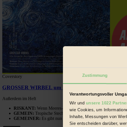
Zustimmung
Coverstory
GROSSER WIRBEL um Versuche, den Ozean und sein
Verantwortungsvoller Umgan
Außerdem im Heft
Wir und
unsere 1022 Partne
RISKANT:
Wenn Meeres- und Wildvögel im Freilandhühnerbe
wie Cookies, um Information
GEMEIN:
Tropische Stechmücken fühlen sich in Mitteleuropa
Inhalte, Messungen von Werb
GEMEINER:
Es gibt nun Weinflaschen, die nach Entleerung
Sie entscheiden darüber, wer