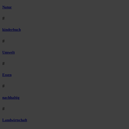
Natur
#
kinderbuch
#
Umwelt
#
Essen
#
nachhaltig
#
Landwirtschaft