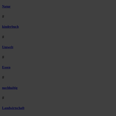
Natur
#
kinderbuch
#
Umwelt
#
Essen
#
nachhaltig
#
Landwirtschaft