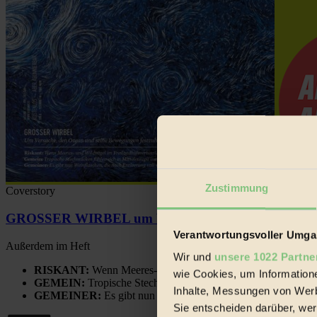
Zustimmung
Coverstory
GROSSER WIRBEL um Versuche, den Ozean und sein
Verantwortungsvoller Umgan
Außerdem im Heft
Wir und
unsere 1022 Partne
RISKANT:
Wenn Meeres- und Wildvögel im Freilandhühnerbe
wie Cookies, um Information
GEMEIN:
Tropische Stechmücken fühlen sich in Mitteleuropa
Inhalte, Messungen von Werb
GEMEINER:
Es gibt nun Weinflaschen, die nach Entleerung
Sie entscheiden darüber, wer