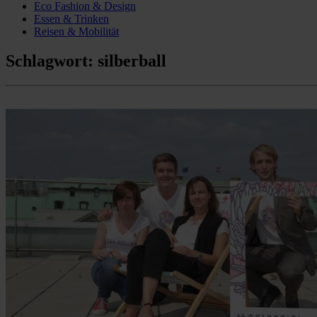
Eco Fashion & Design
Essen & Trinken
Reisen & Mobilität
Schlagwort:
silberball