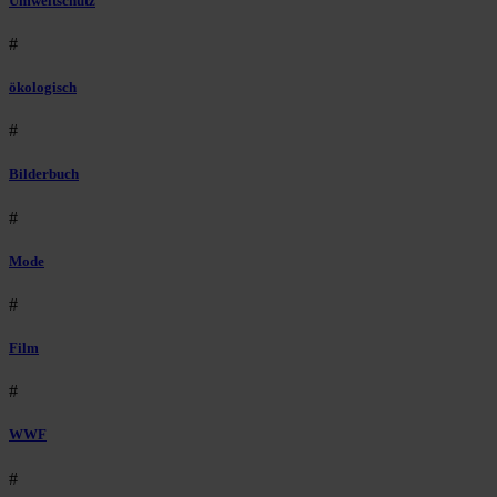
Umweltschutz
#
ökologisch
#
Bilderbuch
#
Mode
#
Film
#
WWF
#