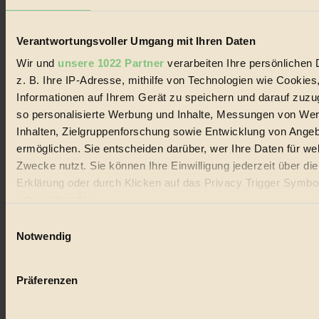
Lebenswandel. Es ist eine moderne Plattform für Ideen, Menschen
und Produkte, ein Leitfaden im schnell wachsenden Markt des
Handels mit Bioprodukten, des Fair-Trade sowie der Branche
Verantwortungsvoller Umgang mit Ihren Daten
alternativer Energien.
Wir und
unsere 1022 Partner
verarbeiten Ihre persönlichen 
Social Media
z. B. Ihre IP-Adresse, mithilfe von Technologien wie Cookies
22.601 Fans auf Facebook
3.415 Follower auf Twitter
Informationen auf Ihrem Gerät zu speichern und darauf zuzu
Folge uns auf Instagram
so personalisierte Werbung und Inhalte, Messungen von We
Themen
Inhalten, Zielgruppenforschung sowie Entwicklung von Ange
#
ermöglichen. Sie entscheiden darüber, wer Ihre Daten für we
Bio
Zwecke nutzt. Sie können Ihre Einwilligung jederzeit über di
Erklärung oder durch Klicken auf das Privacy Trigger Symbo
#
oder widerrufen
Nachhaltigkeit
Einwilligungsauswahl
Wenn Sie es erlauben, würden wir auch gerne:
Notwendig
#
Informationen über Ihre geografische Lage erfassen, 
auf einige Meter genau sein können
Vegan
Präferenzen
Ihr Gerät durch aktives Scannen nach bestimmten 
#
(Fingerprinting) identifizieren