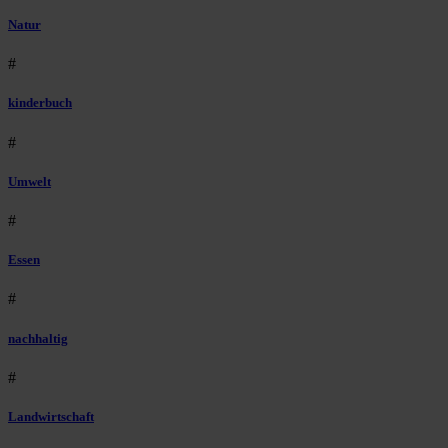
Natur
#
kinderbuch
#
Umwelt
#
Essen
#
nachhaltig
#
Landwirtschaft