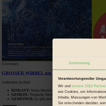
Zustimmung
Coverstory
GROSSER WIRBEL um Versuche, den Ozean und sein
Verantwortungsvoller Umgan
Außerdem im Heft
Wir und
unsere 1022 Partne
RISKANT:
Wenn Meeres- und Wildvögel im Freilandhühnerbe
wie Cookies, um Information
GEMEIN:
Tropische Stechmücken fühlen sich in Mitteleuropa
Inhalte, Messungen von Werb
GEMEINER:
Es gibt nun Weinflaschen, die nach Entleerung
Sie entscheiden darüber, wer