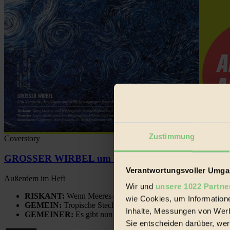
Zustimmung
Coverstory
GROSSER WIRBEL um Versuche, den Ozean und sein
Verantwortungsvoller Umgan
Außerdem im Heft
Wir und
unsere 1022 Partne
RISKANT:
Wenn Meeres- und Wildvögel im Freilandhühnerbe
wie Cookies, um Information
GEMEIN:
Tropische Stechmücken fühlen sich in Mitteleuropa
Inhalte, Messungen von Werb
GEMEINER:
Es gibt nun Weinflaschen, die nach Entleerung
Sie entscheiden darüber, wer