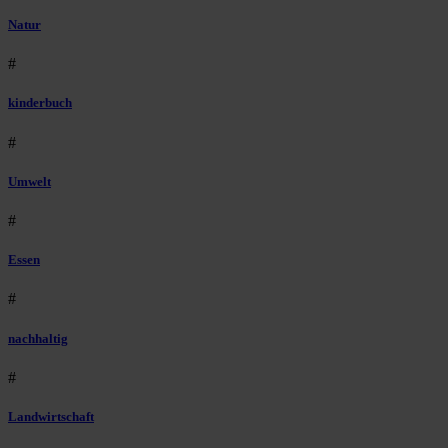
Natur
#
kinderbuch
#
Umwelt
#
Essen
#
nachhaltig
#
Landwirtschaft