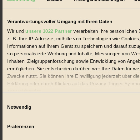
Biorama steht für einen nachhaltigen Lebensstil und bewussten
Lebenswandel. Es ist eine moderne Plattform für Ideen, Menschen
und Produkte, ein Leitfaden im schnell wachsenden Markt des
Handels mit Bioprodukten, des Fair-Trade sowie der Branche
Verantwortungsvoller Umgang mit Ihren Daten
alternativer Energien.
Wir und
unsere 1022 Partner
verarbeiten Ihre persönlichen 
Social Media
z. B. Ihre IP-Adresse, mithilfe von Technologien wie Cookies
22.601 Fans auf Facebook
Informationen auf Ihrem Gerät zu speichern und darauf zuzu
3.415 Follower auf Twitter
Folge uns auf Instagram
so personalisierte Werbung und Inhalte, Messungen von We
Themen
Inhalten, Zielgruppenforschung sowie Entwicklung von Ange
#
ermöglichen. Sie entscheiden darüber, wer Ihre Daten für we
Zwecke nutzt. Sie können Ihre Einwilligung jederzeit über di
Bio
Erklärung oder durch Klicken auf das Privacy Trigger Symbo
#
oder widerrufen
Einwilligungsauswahl
Nachhaltigkeit
Wenn Sie es erlauben, würden wir auch gerne:
Notwendig
#
Informationen über Ihre geografische Lage erfassen, 
auf einige Meter genau sein können
Vegan
Präferenzen
Ihr Gerät durch aktives Scannen nach bestimmten 
#
(Fingerprinting) identifizieren