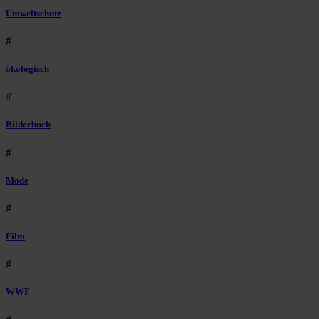
Umweltschutz
#
ökologisch
#
Bilderbuch
#
Mode
#
Film
#
WWF