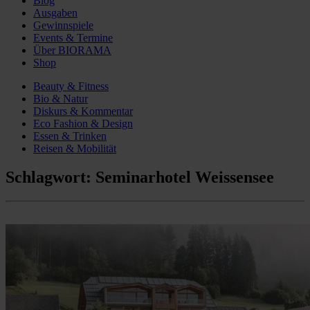
Blog
Ausgaben
Gewinnspiele
Events & Termine
Über BIORAMA
Shop
Beauty & Fitness
Bio & Natur
Diskurs & Kommentar
Eco Fashion & Design
Essen & Trinken
Reisen & Mobilität
Schlagwort:
Seminarhotel Weissensee