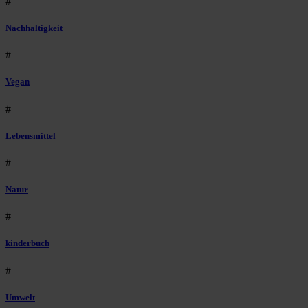
#
Nachhaltigkeit
#
Vegan
#
Lebensmittel
#
Natur
#
kinderbuch
#
Umwelt