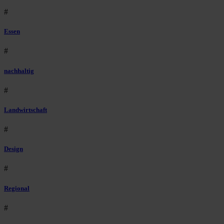
#
Essen
#
nachhaltig
#
Landwirtschaft
#
Design
#
Regional
#