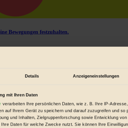
e Bewegungen festzuhalten.
trieb vorbeischauen.
 inziwschen oft zu Hause.
 voll wieder zu dir zurückkommen.
Details
Anzeigeneinstellungen
g mit Ihren Daten
r
verarbeiten Ihre persönlichen Daten, wie z. B. Ihre IP-Adresse,
spiele & Ausgaben übersichtlich aufbereitet vom BIORAMA-Magazin pe
en auf Ihrem Gerät zu speichern und darauf zuzugreifen und so 
ung und Inhalten, Zielgruppenforschung sowie Entwicklung von
 Ihre Daten für welche Zwecke nutzt. Sie können Ihre Einwilligun