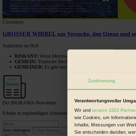
Coverstory
GROSSER WIRBEL um Versuche, den Ozean und sein
Außerdem im Heft
RISKANT:
Wenn Meeres- und Wildvögel im Freilandhühnerbe
GEMEIN:
Tropische Stechmücken fühlen sich in Mitteleuropa
GEMEINER:
Es gibt nun Weinflaschen, die nach Entleerung
Zustimmung
Verantwortungsvoller Umgan
Der BIORAMA-Newsletter
Wir und
unsere 1022 Partne
Erhalte in regelmäßigen Abständen die aktuellsten Artikel, Gewinn
wie Cookies, um Information
Inhalte, Messungen von Werb
Jetzt eintragen:
Sie entscheiden darüber, wer