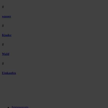
#
wasser
#
Kinder
#
Wald
#
Einkaufen
Impressum