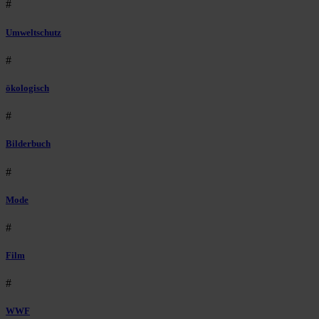
#
Umweltschutz
#
ökologisch
#
Bilderbuch
#
Mode
#
Film
#
WWF