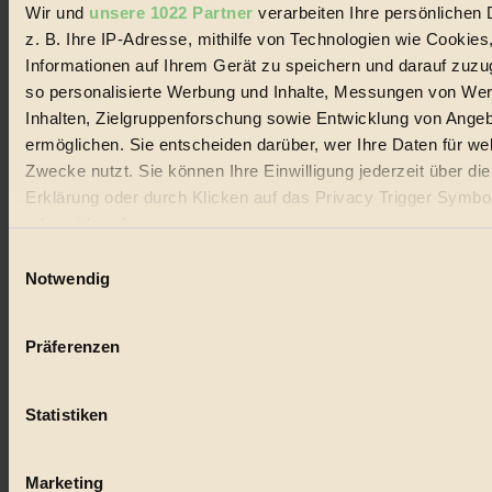
Wir und
unsere 1022 Partner
verarbeiten Ihre persönlichen 
#
z. B. Ihre IP-Adresse, mithilfe von Technologien wie Cookies
Lebensmittel
Informationen auf Ihrem Gerät zu speichern und darauf zuzu
so personalisierte Werbung und Inhalte, Messungen von We
#
Inhalten, Zielgruppenforschung sowie Entwicklung von Ange
ermöglichen. Sie entscheiden darüber, wer Ihre Daten für we
Natur
Zwecke nutzt. Sie können Ihre Einwilligung jederzeit über di
#
Erklärung oder durch Klicken auf das Privacy Trigger Symbo
oder widerrufen
kinderbuch
Einwilligungsauswahl
Wenn Sie es erlauben, würden wir auch gerne:
#
Notwendig
Informationen über Ihre geografische Lage erfassen, 
Umwelt
auf einige Meter genau sein können
Präferenzen
Ihr Gerät durch aktives Scannen nach bestimmten 
#
(Fingerprinting) identifizieren
Essen
Statistiken
Erfahren Sie mehr darüber, wie Ihre persönlichen Daten verar
werden, und legen Sie Ihre Präferenzen im
Abschnitt Einzel
#
fest.
Marketing