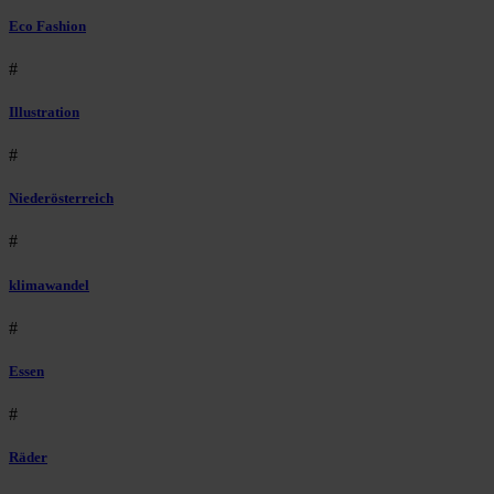
Eco Fashion
#
Illustration
#
Niederösterreich
#
klimawandel
#
Essen
#
Räder