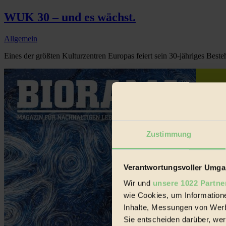
WUK 30 – und es wächst.
Allgemein
Eines der größten Kulturzentren Europas feiert sein 30-jähriges Besteh
Zustimmung
Verantwortungsvoller Umgan
Wir und
unsere 1022 Partne
wie Cookies, um Information
Inhalte, Messungen von Werb
Sie entscheiden darüber, wer