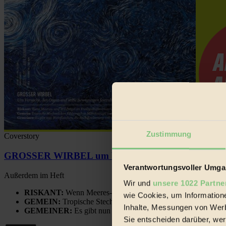
Zustimmung
Coverstory
GROSSER WIRBEL um Versuche, den Ozean und sein
Verantwortungsvoller Umgan
Außerdem im Heft
Wir und
unsere 1022 Partne
RISKANT:
Wenn Meeres- und Wildvögel im Freilandhühnerbe
wie Cookies, um Information
GEMEIN:
Tropische Stechmücken fühlen sich in Mitteleuropa
Inhalte, Messungen von Werb
GEMEINER:
Es gibt nun Weinflaschen, die nach Entleerung
Sie entscheiden darüber, wer