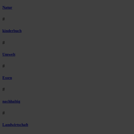
Natur
#
kinderbuch
#
Umwelt
#
Essen
#
nachhaltig
#
Landwirtschaft