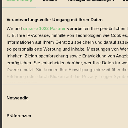
Biorama steht für einen nachhaltigen Lebensstil und bewussten
Lebenswandel. Es ist eine moderne Plattform für Ideen, Menschen
und Produkte, ein Leitfaden im schnell wachsenden Markt des
Handels mit Bioprodukten, des Fair-Trade sowie der Branche
Verantwortungsvoller Umgang mit Ihren Daten
alternativer Energien.
Wir und
unsere 1022 Partner
verarbeiten Ihre persönlichen 
Social Media
z. B. Ihre IP-Adresse, mithilfe von Technologien wie Cookies
22.601 Fans auf Facebook
Informationen auf Ihrem Gerät zu speichern und darauf zuzu
3.415 Follower auf Twitter
Folge uns auf Instagram
so personalisierte Werbung und Inhalte, Messungen von We
Themen
Inhalten, Zielgruppenforschung sowie Entwicklung von Ange
#
ermöglichen. Sie entscheiden darüber, wer Ihre Daten für we
Zwecke nutzt. Sie können Ihre Einwilligung jederzeit über di
Bio
Erklärung oder durch Klicken auf das Privacy Trigger Symbo
#
oder widerrufen
Einwilligungsauswahl
Nachhaltigkeit
Wenn Sie es erlauben, würden wir auch gerne:
Notwendig
#
Informationen über Ihre geografische Lage erfassen, 
auf einige Meter genau sein können
Vegan
Präferenzen
Ihr Gerät durch aktives Scannen nach bestimmten 
#
(Fingerprinting) identifizieren