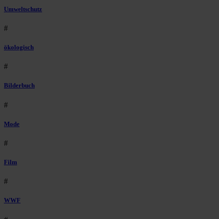
Umweltschutz
#
ökologisch
#
Bilderbuch
#
Mode
#
Film
#
WWF