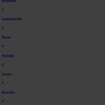
nachhaltig
#
Landwirtschaft
#
Design
#
Regional
#
Garten
#
Recycling
#