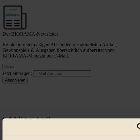
Der BIORAMA-Newsletter
Erhalte in regelmäßigen Abständen die aktuellsten Artikel,
Gewinnspiele & Ausgaben übersichtlich aufbereitet vom
BIORAMA-Magazin per E-Mail.
Jetzt eintragen:
© 2026 Biorama GmbH
Impressum & Disclaimer
Datenschutz