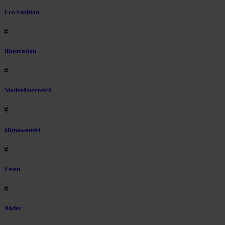
Eco Fashion
#
Illustration
#
Niederösterreich
#
klimawandel
#
Essen
#
Räder