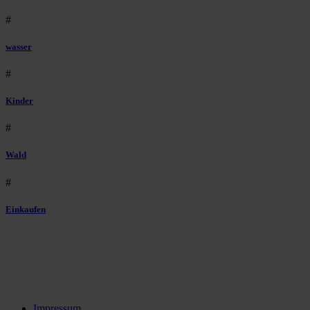
#
wasser
#
Kinder
#
Wald
#
Einkaufen
Impressum