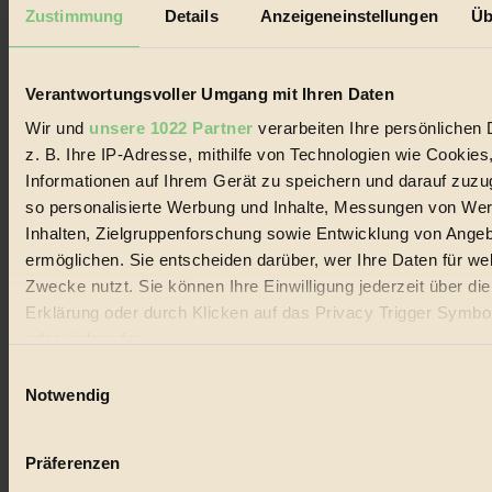
Mediadaten
Zustimmung
Details
Anzeigeneinstellungen
Üb
Biorama steht für einen nachhaltigen Lebensstil und bewussten
Lebenswandel. Es ist eine moderne Plattform für Ideen, Menschen
und Produkte, ein Leitfaden im schnell wachsenden Markt des
Verantwortungsvoller Umgang mit Ihren Daten
Handels mit Bioprodukten, des Fair-Trade sowie der Branche
alternativer Energien.
Wir und
unsere 1022 Partner
verarbeiten Ihre persönlichen 
z. B. Ihre IP-Adresse, mithilfe von Technologien wie Cookies
Social Media
22.601 Fans auf Facebook
Informationen auf Ihrem Gerät zu speichern und darauf zuzu
3.415 Follower auf Twitter
so personalisierte Werbung und Inhalte, Messungen von We
Folge uns auf Instagram
Inhalten, Zielgruppenforschung sowie Entwicklung von Ange
Themen
#
ermöglichen. Sie entscheiden darüber, wer Ihre Daten für we
Zwecke nutzt. Sie können Ihre Einwilligung jederzeit über di
Bio
Erklärung oder durch Klicken auf das Privacy Trigger Symbo
oder widerrufen
#
Einwilligungsauswahl
Nachhaltigkeit
Wenn Sie es erlauben, würden wir auch gerne:
Notwendig
Informationen über Ihre geografische Lage erfassen, 
#
auf einige Meter genau sein können
Präferenzen
Vegan
Ihr Gerät durch aktives Scannen nach bestimmten 