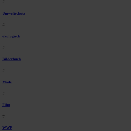
#
Umweltschutz
#
ökologisch
#
Bilderbuch
#
Mode
#
Film
#
WWF