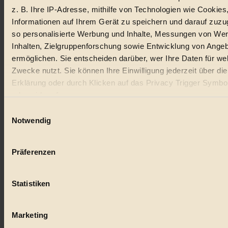
z. B. Ihre IP-Adresse, mithilfe von Technologien wie Cookies
Lebensmittel
Informationen auf Ihrem Gerät zu speichern und darauf zuzu
so personalisierte Werbung und Inhalte, Messungen von We
#
Inhalten, Zielgruppenforschung sowie Entwicklung von Ange
Natur
ermöglichen. Sie entscheiden darüber, wer Ihre Daten für we
Zwecke nutzt. Sie können Ihre Einwilligung jederzeit über di
#
Erklärung oder durch Klicken auf das Privacy Trigger Symbo
oder widerrufen
kinderbuch
Einwilligungsauswahl
#
Wenn Sie es erlauben, würden wir auch gerne:
Notwendig
Informationen über Ihre geografische Lage erfassen, 
Umwelt
auf einige Meter genau sein können
Präferenzen
#
Ihr Gerät durch aktives Scannen nach bestimmten 
(Fingerprinting) identifizieren
Essen
Statistiken
Erfahren Sie mehr darüber, wie Ihre persönlichen Daten verar
#
werden, und legen Sie Ihre Präferenzen im
Abschnitt Einzel
fest.
Marketing
nachhaltig