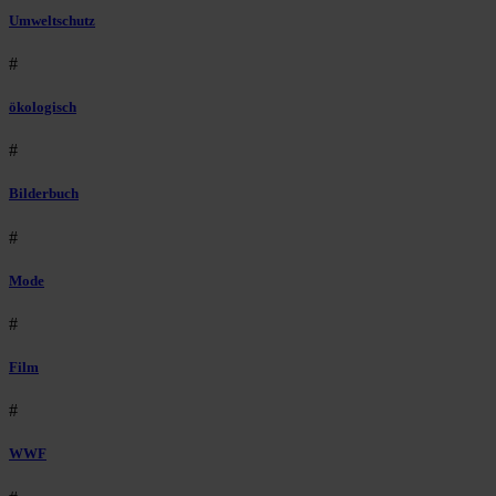
Umweltschutz
#
ökologisch
#
Bilderbuch
#
Mode
#
Film
#
WWF