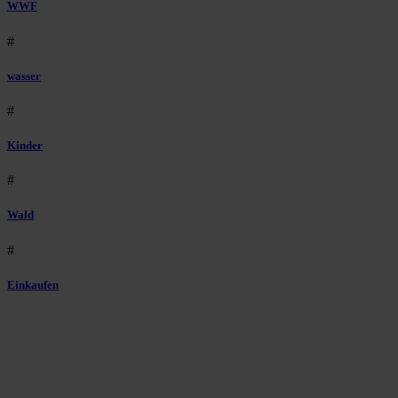
WWF
#
wasser
#
Kinder
#
Wald
#
Einkaufen