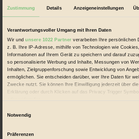
Datenschutz
Mediadaten
Zustimmung
Details
Anzeigeneinstellungen
Üb
Biorama steht für einen nachhaltigen Lebensstil und bewussten
Lebenswandel. Es ist eine moderne Plattform für Ideen, Menschen
und Produkte, ein Leitfaden im schnell wachsenden Markt des
Verantwortungsvoller Umgang mit Ihren Daten
Handels mit Bioprodukten, des Fair-Trade sowie der Branche
alternativer Energien.
Wir und
unsere 1022 Partner
verarbeiten Ihre persönlichen 
z. B. Ihre IP-Adresse, mithilfe von Technologien wie Cookies
Social Media
Informationen auf Ihrem Gerät zu speichern und darauf zuzu
22.601 Fans auf Facebook
3.415 Follower auf Twitter
so personalisierte Werbung und Inhalte, Messungen von We
Folge uns auf Instagram
Inhalten, Zielgruppenforschung sowie Entwicklung von Ange
Themen
ermöglichen. Sie entscheiden darüber, wer Ihre Daten für we
#
Zwecke nutzt. Sie können Ihre Einwilligung jederzeit über di
Bio
Erklärung oder durch Klicken auf das Privacy Trigger Symbo
oder widerrufen
#
Einwilligungsauswahl
Wenn Sie es erlauben, würden wir auch gerne:
Nachhaltigkeit
Notwendig
Informationen über Ihre geografische Lage erfassen, 
#
auf einige Meter genau sein können
Präferenzen
Ihr Gerät durch aktives Scannen nach bestimmten 
Vegan