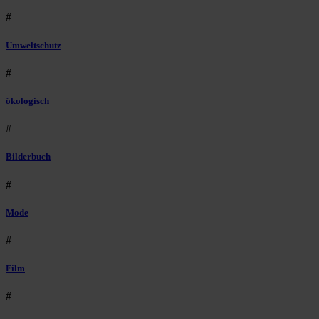
#
Umweltschutz
#
ökologisch
#
Bilderbuch
#
Mode
#
Film
#