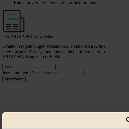
Entleerung voll wieder zu dir zurückkommen.
Der BIORAMA-Newsletter
Erhalte in regelmäßigen Abständen die aktuellsten Artikel,
Gewinnspiele & Ausgaben übersichtlich aufbereitet vom
BIORAMA-Magazin per E-Mail.
Jetzt eintragen:
© 2026 Biorama GmbH
Impressum & Disclaimer