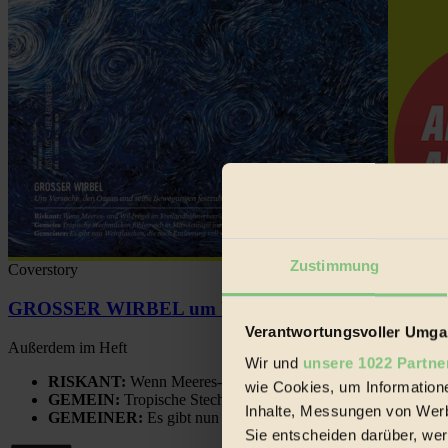
Zustimmung
Coverstory
GROSSER WIRBEL um Versuche, den Ozean und sein
Verantwortungsvoller Umgan
Außerdem im Heft
Wir und
unsere 1022 Partne
RISKANT:
Wenn Meeres- und Wildvögel im Freilandhühnerbe
wie Cookies, um Information
GEMEIN:
Tropische Stechmücken fühlen sich in Mitteleuropa
Inhalte, Messungen von Werb
GEMEINER:
Es gibt nun Weinflaschen, die nach Entleerung
Sie entscheiden darüber, wer