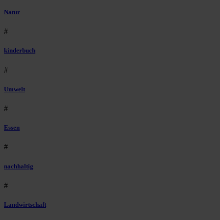
Natur
#
kinderbuch
#
Umwelt
#
Essen
#
nachhaltig
#
Landwirtschaft