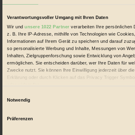
Lebenswandel. Es ist eine moderne Plattform für Ideen, Menschen
und Produkte, ein Leitfaden im schnell wachsenden Markt des
Handels mit Bioprodukten, des Fair-Trade sowie der Branche
Verantwortungsvoller Umgang mit Ihren Daten
alternativer Energien.
Wir und
unsere 1022 Partner
verarbeiten Ihre persönlichen 
Social Media
z. B. Ihre IP-Adresse, mithilfe von Technologien wie Cookies
22.601 Fans auf Facebook
3.415 Follower auf Twitter
Informationen auf Ihrem Gerät zu speichern und darauf zuzu
Folge uns auf Instagram
so personalisierte Werbung und Inhalte, Messungen von We
Themen
Inhalten, Zielgruppenforschung sowie Entwicklung von Ange
#
ermöglichen. Sie entscheiden darüber, wer Ihre Daten für we
Bio
Zwecke nutzt. Sie können Ihre Einwilligung jederzeit über di
Erklärung oder durch Klicken auf das Privacy Trigger Symbo
#
oder widerrufen
Nachhaltigkeit
Einwilligungsauswahl
Wenn Sie es erlauben, würden wir auch gerne:
Notwendig
#
Informationen über Ihre geografische Lage erfassen, 
auf einige Meter genau sein können
Vegan
Präferenzen
Ihr Gerät durch aktives Scannen nach bestimmten 
#
(Fingerprinting) identifizieren