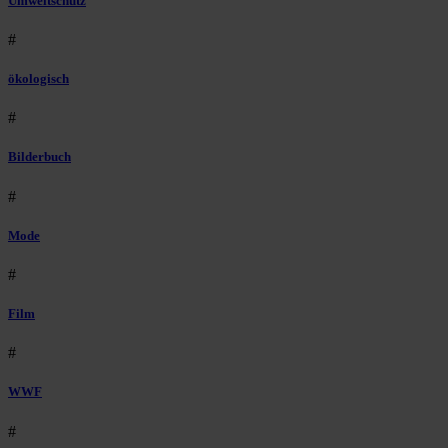
Umweltschutz
#
ökologisch
#
Bilderbuch
#
Mode
#
Film
#
WWF
#