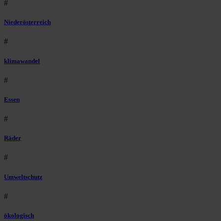
#
Niederösterreich
#
klimawandel
#
Essen
#
Räder
#
Umweltschutz
#
ökologisch