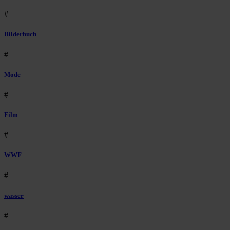
#
Bilderbuch
#
Mode
#
Film
#
WWF
#
wasser
#