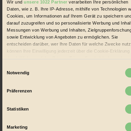
Wir und
unsere 1022 Partner
verarbeiten Ihre persönlichen
Social Media
22.601 Fans auf Facebook
Daten, wie z. B. Ihre IP-Adresse, mithilfe von Technologien w
3.415 Follower auf Twitter
Cookies, um Informationen auf Ihrem Gerät zu speichern un
Folge uns auf Instagram
darauf zuzugreifen und so personalisierte Werbung und Inhal
Themen
#
Messungen von Werbung und Inhalten, Zielgruppenforschun
sowie Entwicklung von Angeboten zu ermöglichen. Sie
Bio
entscheiden darüber, wer Ihre Daten für welche Zwecke nutzt
können Ihre Einwilligung jederzeit über die Cookie-Erklärung
#
durch Klicken auf das Privacy Trigger Symbol ändern oder
Nachhaltigkeit
widerrufen
Einwilligungsauswahl
Notwendig
#
Wenn Sie es erlauben, würden wir auch gerne:
Vegan
Informationen über Ihre geografische Lage erfassen,
Präferenzen
welche bis auf einige Meter genau sein können
#
Ihr Gerät durch aktives Scannen nach bestimmten
Merkmalen (Fingerprinting) identifizieren
Lebensmittel
Statistiken
Erfahren Sie mehr darüber, wie Ihre persönlichen Daten
#
verarbeitet werden, und legen Sie Ihre Präferenzen im
Absch
Marketing
Einzelheiten
fest.