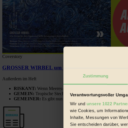
Coverstory
GROSSER WIRBEL um Versuche, den Ozean und sein
Zustimmung
Außerdem im Heft
RISKANT:
Wenn Meeres- und Wildvögel im Freilandhühnerbe
GEMEIN:
Tropische Stechmücken fühlen sich in Mitteleuropa
Verantwortungsvoller Umgan
GEMEINER:
Es gibt nun Weinflaschen, die nach Entleerung
Wir und
unsere 1022 Partne
wie Cookies, um Information
Inhalte, Messungen von Werb
Sie entscheiden darüber, wer