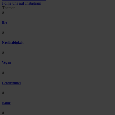
Folge uns auf Instagram
Themen
#
Bio
#
Nachhaltigkeit
#
Vegan
#
Lebensmittel
#
Natur
#