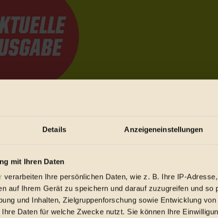
e Bewegungen festzuhalten.
Details
Anzeigeneinstellungen
trieb vorbeischauen.
 inziwschen oft zu Hause.
g mit Ihren Daten
 voll wieder zu dir zurückkommen.
r
verarbeiten Ihre persönlichen Daten, wie z. B. Ihre IP-Adresse,
en auf Ihrem Gerät zu speichern und darauf zuzugreifen und so 
ung und Inhalten, Zielgruppenforschung sowie Entwicklung von
 Ihre Daten für welche Zwecke nutzt. Sie können Ihre Einwilligun