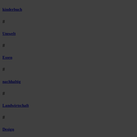
kinderbuch
#
Umwelt
#
Essen
#
nachhaltig
#
Landwirtschaft
#
Design