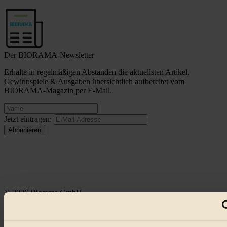
Der BIORAMA-Newsletter
Erhalte in regelmäßigen Abständen die aktuellsten Artikel,
Gewinnspiele & Ausgaben übersichtlich aufbereitet vom
BIORAMA-Magazin per E-Mail.
Jetzt eintragen:
© 2026 Biorama GmbH
Impressum & Disclaimer
Datenschutz