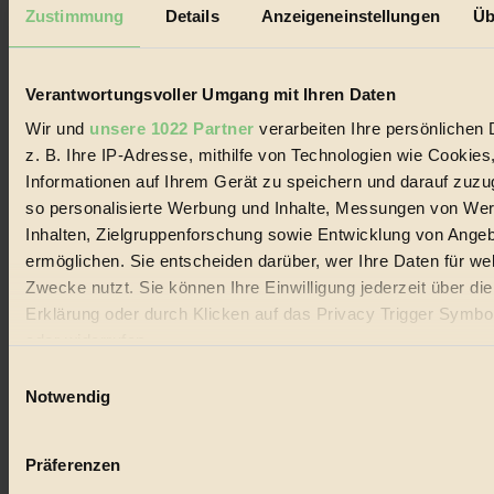
Mediadaten
Zustimmung
Details
Anzeigeneinstellungen
Üb
Biorama steht für einen nachhaltigen Lebensstil und bewussten
Lebenswandel. Es ist eine moderne Plattform für Ideen, Menschen
und Produkte, ein Leitfaden im schnell wachsenden Markt des
Verantwortungsvoller Umgang mit Ihren Daten
Handels mit Bioprodukten, des Fair-Trade sowie der Branche
alternativer Energien.
Wir und
unsere 1022 Partner
verarbeiten Ihre persönlichen 
z. B. Ihre IP-Adresse, mithilfe von Technologien wie Cookies
Social Media
22.601 Fans auf Facebook
Informationen auf Ihrem Gerät zu speichern und darauf zuzu
3.415 Follower auf Twitter
so personalisierte Werbung und Inhalte, Messungen von We
Folge uns auf Instagram
Inhalten, Zielgruppenforschung sowie Entwicklung von Ange
Themen
#
ermöglichen. Sie entscheiden darüber, wer Ihre Daten für we
Zwecke nutzt. Sie können Ihre Einwilligung jederzeit über di
Bio
Erklärung oder durch Klicken auf das Privacy Trigger Symbo
oder widerrufen
#
Einwilligungsauswahl
Nachhaltigkeit
Wenn Sie es erlauben, würden wir auch gerne:
Notwendig
Informationen über Ihre geografische Lage erfassen, 
#
auf einige Meter genau sein können
Präferenzen
Vegan
Ihr Gerät durch aktives Scannen nach bestimmten 