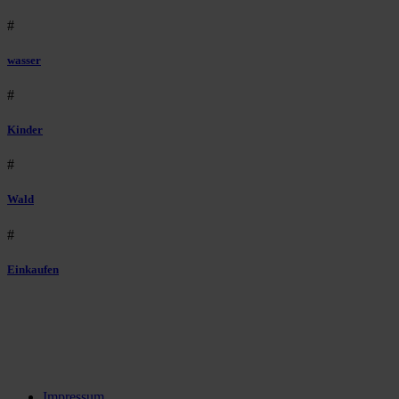
#
wasser
#
Kinder
#
Wald
#
Einkaufen
Impressum