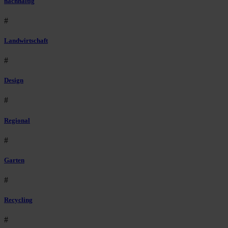
nachhaltig
#
Landwirtschaft
#
Design
#
Regional
#
Garten
#
Recycling
#