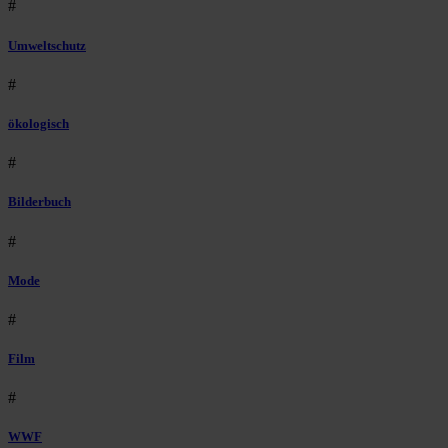
#
Umweltschutz
#
ökologisch
#
Bilderbuch
#
Mode
#
Film
#
WWF