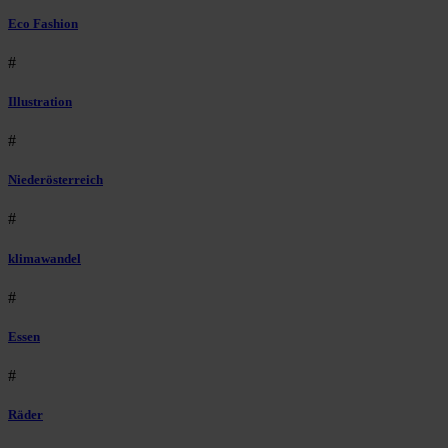
Eco Fashion
#
Illustration
#
Niederösterreich
#
klimawandel
#
Essen
#
Räder