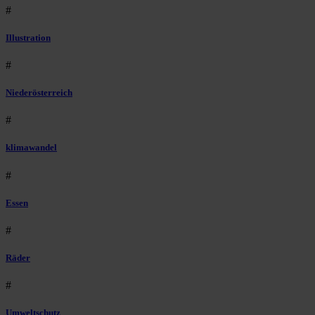
#
Illustration
#
Niederösterreich
#
klimawandel
#
Essen
#
Räder
#
Umweltschutz