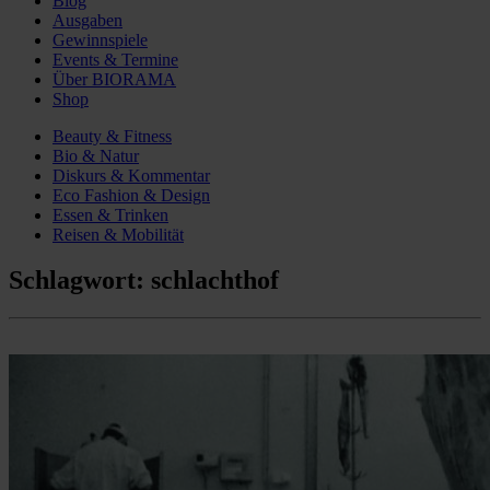
Blog
Ausgaben
Gewinnspiele
Events & Termine
Über BIORAMA
Shop
Beauty & Fitness
Bio & Natur
Diskurs & Kommentar
Eco Fashion & Design
Essen & Trinken
Reisen & Mobilität
Schlagwort:
schlachthof