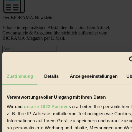
Der BIORAMA-Newsletter
Erhalte in regelmäßigen Abständen die aktuellsten Artikel,
Gewinnspiele & Ausgaben übersichtlich aufbereitet vom
BIORAMA-Magazin per E-Mail.
Jetzt eintragen:
Zustimmung
Details
Anzeigeneinstellungen
Üb
Verantwortungsvoller Umgang mit Ihren Daten
© 2026 Biorama GmbH
Wir und
unsere 1022 Partner
verarbeiten Ihre persönlichen 
Impressum & Disclaimer
Datenschutz
z. B. Ihre IP-Adresse, mithilfe von Technologien wie Cookies
Mediadaten
Informationen auf Ihrem Gerät zu speichern und darauf zuzu
so personalisierte Werbung und Inhalte, Messungen von We
Biorama steht für einen nachhaltigen Lebensstil und bewussten