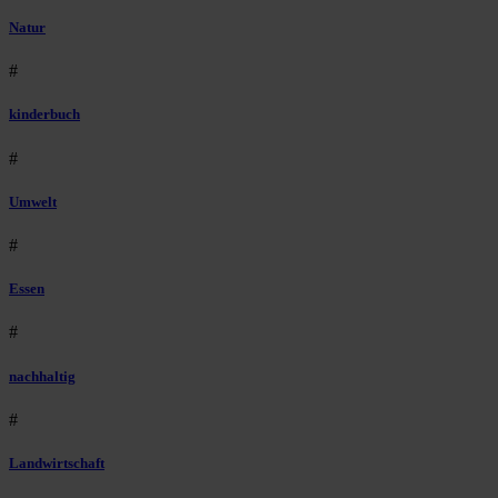
Natur
#
kinderbuch
#
Umwelt
#
Essen
#
nachhaltig
#
Landwirtschaft