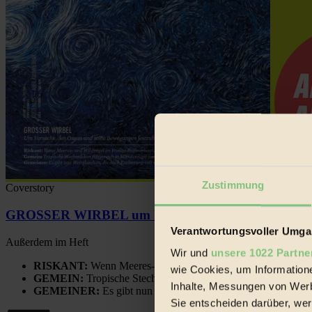
Zustimmung
Coverstory
GROSSER WIRBEL um Versuche, den Ozean und sein
Verantwortungsvoller Umgan
Außerdem im Heft
Wir und
unsere 1022 Partne
RISKANT:
Wenn Meeres- und Wildvögel im Freilandhühnerbe
wie Cookies, um Information
GEMEIN:
Tropische Stechmücken fühlen sich in Mitteleuropa
Inhalte, Messungen von Werb
GEMEINER:
Es gibt nun Weinflaschen, die nach Entleerung
Sie entscheiden darüber, wer