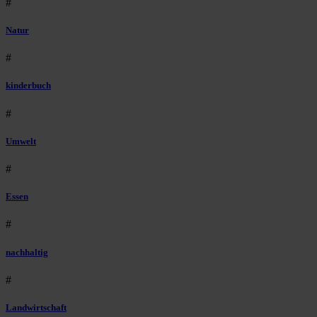
#
Natur
#
kinderbuch
#
Umwelt
#
Essen
#
nachhaltig
#
Landwirtschaft