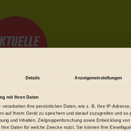
Details
Anzeigeneinstellungen
e Bewegungen festzuhalten.
g mit Ihren Daten
r
verarbeiten Ihre persönlichen Daten, wie z. B. Ihre IP-Adresse,
en auf Ihrem Gerät zu speichern und darauf zuzugreifen und so 
trieb vorbeischauen.
ung und Inhalten, Zielgruppenforschung sowie Entwicklung von
 inziwschen oft zu Hause.
 Ihre Daten für welche Zwecke nutzt. Sie können Ihre Einwilligun
 voll wieder zu dir zurückkommen.