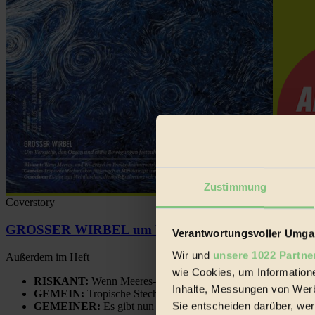
Zustimmung
Coverstory
GROSSER WIRBEL um Versuche, den Ozean und sein
Verantwortungsvoller Umgan
Wir und
unsere 1022 Partne
Außerdem im Heft
wie Cookies, um Information
RISKANT:
Wenn Meeres- und Wildvögel im Freilandhühnerbe
Inhalte, Messungen von Werb
GEMEIN:
Tropische Stechmücken fühlen sich in Mitteleuropa
Sie entscheiden darüber, wer
GEMEINER:
Es gibt nun Weinflaschen, die nach Entleerung