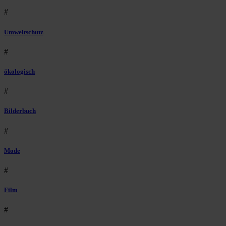
#
Umweltschutz
#
ökologisch
#
Bilderbuch
#
Mode
#
Film
#