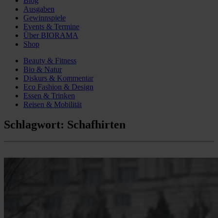
Blog
Ausgaben
Gewinnspiele
Events & Termine
Über BIORAMA
Shop
Beauty & Fitness
Bio & Natur
Diskurs & Kommentar
Eco Fashion & Design
Essen & Trinken
Reisen & Mobilität
Schlagwort:
Schafhirten