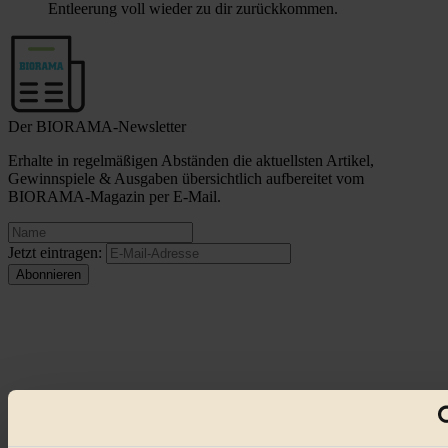
Entleerung voll wieder zu dir zurückkommen.
Der BIORAMA-Newsletter
Erhalte in regelmäßigen Abständen die aktuellsten Artikel,
Gewinnspiele & Ausgaben übersichtlich aufbereitet vom
BIORAMA-Magazin per E-Mail.
Jetzt eintragen:
© 2026 Biorama GmbH
Impressum & Disclaimer