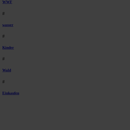
WWF
#
wasser
#
Kinder
#
Wald
#
Einkaufen