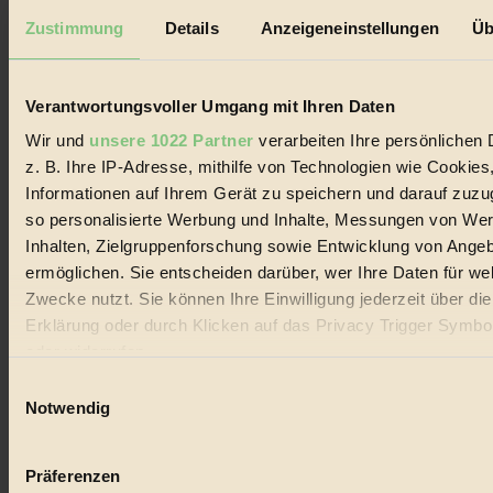
Datenschutz
Mediadaten
Zustimmung
Details
Anzeigeneinstellungen
Üb
Biorama steht für einen nachhaltigen Lebensstil und bewussten
Lebenswandel. Es ist eine moderne Plattform für Ideen, Menschen
und Produkte, ein Leitfaden im schnell wachsenden Markt des
Verantwortungsvoller Umgang mit Ihren Daten
Handels mit Bioprodukten, des Fair-Trade sowie der Branche
alternativer Energien.
Wir und
unsere 1022 Partner
verarbeiten Ihre persönlichen 
z. B. Ihre IP-Adresse, mithilfe von Technologien wie Cookies
Social Media
Informationen auf Ihrem Gerät zu speichern und darauf zuzu
22.601 Fans auf Facebook
3.415 Follower auf Twitter
so personalisierte Werbung und Inhalte, Messungen von We
Folge uns auf Instagram
Inhalten, Zielgruppenforschung sowie Entwicklung von Ange
Themen
ermöglichen. Sie entscheiden darüber, wer Ihre Daten für we
#
Zwecke nutzt. Sie können Ihre Einwilligung jederzeit über di
Bio
Erklärung oder durch Klicken auf das Privacy Trigger Symbo
oder widerrufen
#
Einwilligungsauswahl
Wenn Sie es erlauben, würden wir auch gerne:
Nachhaltigkeit
Notwendig
Informationen über Ihre geografische Lage erfassen, 
#
auf einige Meter genau sein können
Präferenzen
Ihr Gerät durch aktives Scannen nach bestimmten 
Vegan