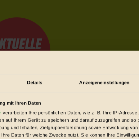
Details
Anzeigeneinstellungen
e Bewegungen festzuhalten.
g mit Ihren Daten
r
verarbeiten Ihre persönlichen Daten, wie z. B. Ihre IP-Adresse,
en auf Ihrem Gerät zu speichern und darauf zuzugreifen und so 
trieb vorbeischauen.
ung und Inhalten, Zielgruppenforschung sowie Entwicklung von
 inziwschen oft zu Hause.
 Ihre Daten für welche Zwecke nutzt. Sie können Ihre Einwilligun
 voll wieder zu dir zurückkommen.