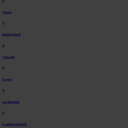
#
Natur
#
kinderbuch
#
Umwelt
#
Essen
#
nachhaltig
#
Landwirtschaft