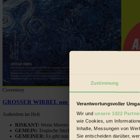
Zustimmung
Coverstory
GROSSER WIRBEL um Versuche, den Ozean und sein
Verantwortungsvoller Umgan
Wir und
unsere 1022 Partne
Außerdem im Heft
wie Cookies, um Information
RISKANT:
Wenn Meeres- und Wildvögel im Freilandhühnerbe
Inhalte, Messungen von Werb
GEMEIN:
Tropische Stechmücken fühlen sich in Mitteleuropa
Sie entscheiden darüber, wer
GEMEINER:
Es gibt nun Weinflaschen, die nach Entleerung