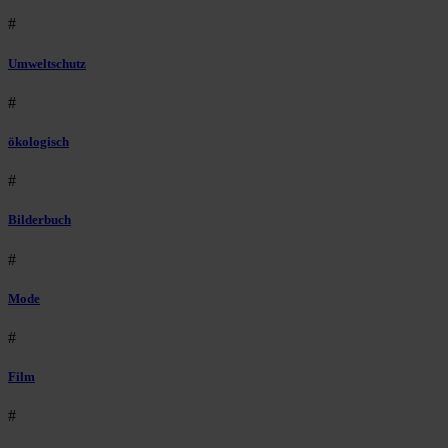
#
Umweltschutz
#
ökologisch
#
Bilderbuch
#
Mode
#
Film
#