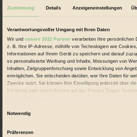
Datenschutz
Mediadaten
Zustimmung
Details
Anzeigeneinstellungen
Üb
Biorama steht für einen nachhaltigen Lebensstil und bewussten
Lebenswandel. Es ist eine moderne Plattform für Ideen, Menschen
und Produkte, ein Leitfaden im schnell wachsenden Markt des
Verantwortungsvoller Umgang mit Ihren Daten
Handels mit Bioprodukten, des Fair-Trade sowie der Branche
alternativer Energien.
Wir und
unsere 1022 Partner
verarbeiten Ihre persönlichen 
z. B. Ihre IP-Adresse, mithilfe von Technologien wie Cookies
Social Media
Informationen auf Ihrem Gerät zu speichern und darauf zuzu
22.601 Fans auf Facebook
3.415 Follower auf Twitter
so personalisierte Werbung und Inhalte, Messungen von We
Folge uns auf Instagram
Inhalten, Zielgruppenforschung sowie Entwicklung von Ange
Themen
ermöglichen. Sie entscheiden darüber, wer Ihre Daten für we
#
Zwecke nutzt. Sie können Ihre Einwilligung jederzeit über di
Bio
Erklärung oder durch Klicken auf das Privacy Trigger Symbo
oder widerrufen
#
Einwilligungsauswahl
Wenn Sie es erlauben, würden wir auch gerne:
Nachhaltigkeit
Notwendig
Informationen über Ihre geografische Lage erfassen, 
#
auf einige Meter genau sein können
Präferenzen
Ihr Gerät durch aktives Scannen nach bestimmten 
Vegan