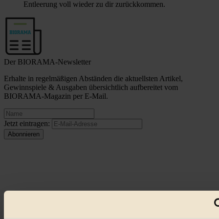
Entleerung voll wieder zu dir zurückkommen.
Der BIORAMA-Newsletter
Erhalte in regelmäßigen Abständen die aktuellsten Artikel,
Gewinnspiele & Ausgaben übersichtlich aufbereitet vom
BIORAMA-Magazin per E-Mail.
Jetzt eintragen:
© 2026 Biorama GmbH
Impressum & Disclaimer