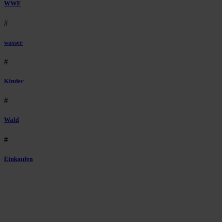
WWF
#
wasser
#
Kinder
#
Wald
#
Einkaufen