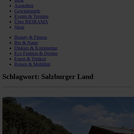
Blog
Ausgaben
Gewinnspiele
Events & Termine
Über BIORAMA
Shop
Beauty & Fitness
Bio & Natur
Diskurs & Kommentar
Eco Fashion & Design
Essen & Trinken
Reisen & Mobilität
Schlagwort:
Salzburger Land