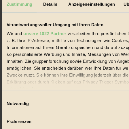
Mediadaten
Zustimmung
Details
Anzeigeneinstellungen
Üb
Biorama steht für einen nachhaltigen Lebensstil und bewussten
Lebenswandel. Es ist eine moderne Plattform für Ideen, Menschen
und Produkte, ein Leitfaden im schnell wachsenden Markt des
Verantwortungsvoller Umgang mit Ihren Daten
Handels mit Bioprodukten, des Fair-Trade sowie der Branche
alternativer Energien.
Wir und
unsere 1022 Partner
verarbeiten Ihre persönlichen 
z. B. Ihre IP-Adresse, mithilfe von Technologien wie Cookies
Social Media
22.601 Fans auf Facebook
Informationen auf Ihrem Gerät zu speichern und darauf zuzu
3.415 Follower auf Twitter
so personalisierte Werbung und Inhalte, Messungen von We
Folge uns auf Instagram
Inhalten, Zielgruppenforschung sowie Entwicklung von Ange
Themen
#
ermöglichen. Sie entscheiden darüber, wer Ihre Daten für we
Zwecke nutzt. Sie können Ihre Einwilligung jederzeit über di
Bio
Erklärung oder durch Klicken auf das Privacy Trigger Symbo
oder widerrufen
#
Einwilligungsauswahl
Nachhaltigkeit
Wenn Sie es erlauben, würden wir auch gerne:
Notwendig
Informationen über Ihre geografische Lage erfassen, 
#
auf einige Meter genau sein können
Präferenzen
Vegan
Ihr Gerät durch aktives Scannen nach bestimmten 