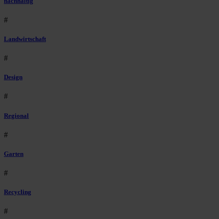
nachhaltig
#
Landwirtschaft
#
Design
#
Regional
#
Garten
#
Recycling
#