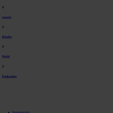
#
wasser
#
Kinder
#
Wald
#
Einkaufen
Impressum