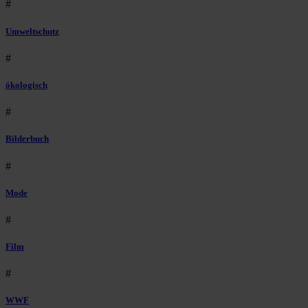
#
Umweltschutz
#
ökologisch
#
Bilderbuch
#
Mode
#
Film
#
WWF