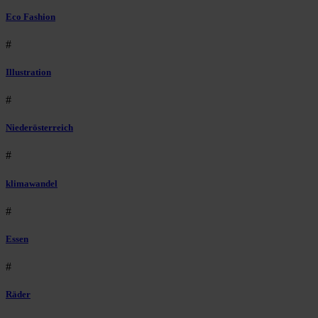
Eco Fashion
#
Illustration
#
Niederösterreich
#
klimawandel
#
Essen
#
Räder