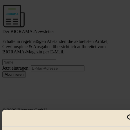
Der BIORAMA-Newsletter
Erhalte in regelmäßigen Abständen die aktuellsten Artikel,
Gewinnspiele & Ausgaben übersichtlich aufbereitet vom
BIORAMA-Magazin per E-Mail.
Jetzt eintragen:
© 2026 Biorama GmbH
Impressum & Disclaimer
Datenschutz