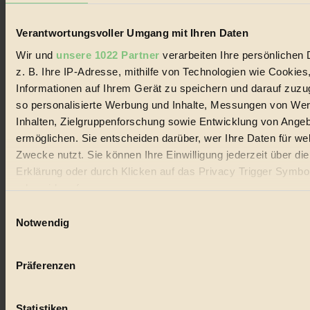
und Produkte, ein Leitfaden im schnell wachsenden Markt des
Handels mit Bioprodukten, des Fair-Trade sowie der Branche
alternativer Energien.
Verantwortungsvoller Umgang mit Ihren Daten
Wir und
unsere 1022 Partner
verarbeiten Ihre persönlichen 
Social Media
22.601 Fans auf Facebook
z. B. Ihre IP-Adresse, mithilfe von Technologien wie Cookies
3.415 Follower auf Twitter
Informationen auf Ihrem Gerät zu speichern und darauf zuzu
Folge uns auf Instagram
so personalisierte Werbung und Inhalte, Messungen von We
Themen
#
Inhalten, Zielgruppenforschung sowie Entwicklung von Ange
ermöglichen. Sie entscheiden darüber, wer Ihre Daten für we
Bio
Zwecke nutzt. Sie können Ihre Einwilligung jederzeit über di
Erklärung oder durch Klicken auf das Privacy Trigger Symbo
#
oder widerrufen
Nachhaltigkeit
Einwilligungsauswahl
Wenn Sie es erlauben, würden wir auch gerne:
Notwendig
#
Informationen über Ihre geografische Lage erfassen, 
Vegan
auf einige Meter genau sein können
Präferenzen
Ihr Gerät durch aktives Scannen nach bestimmten 
#
(Fingerprinting) identifizieren
Lebensmittel
Statistiken
Erfahren Sie mehr darüber, wie Ihre persönlichen Daten verar