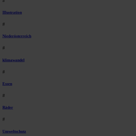
#
Illustration
#
Niederösterreich
#
klimawandel
#
Essen
#
Räder
#
Umweltschutz