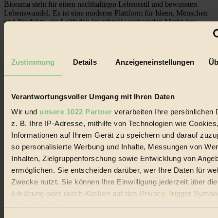
Biorama steht für einen nachhaltigen Lebensstil und bewussten
Lebenswandel. Es ist eine moderne Plattform für Ideen, Menschen
und Produkte, ein Leitfaden im schnell wachsenden Markt des
Handels mit Bioprodukten, des Fair-Trade sowie der Branche
alternativer Energien.
Social Media
Zustimmung
Details
Anzeigeneinstellungen
Üb
22.601 Fans auf Facebook
3.415 Follower auf Twitter
Folge uns auf Instagram
Themen
Verantwortungsvoller Umgang mit Ihren Daten
#
Wir und
unsere 1022 Partner
verarbeiten Ihre persönlichen 
Bio
z. B. Ihre IP-Adresse, mithilfe von Technologien wie Cookies
Informationen auf Ihrem Gerät zu speichern und darauf zuzu
#
so personalisierte Werbung und Inhalte, Messungen von We
Nachhaltigkeit
Inhalten, Zielgruppenforschung sowie Entwicklung von Ange
ermöglichen. Sie entscheiden darüber, wer Ihre Daten für we
#
Zwecke nutzt. Sie können Ihre Einwilligung jederzeit über di
Erklärung oder durch Klicken auf das Privacy Trigger Symbo
Vegan
oder widerrufen
#