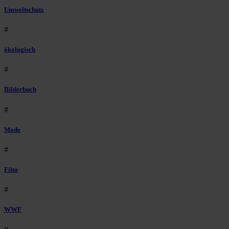
Umweltschutz
#
ökologisch
#
Bilderbuch
#
Mode
#
Film
#
WWF