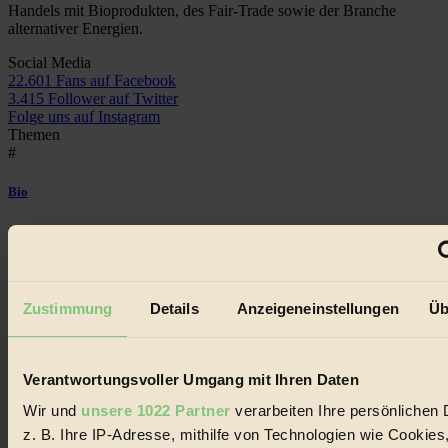
Handels mit Bioprodukten, des Fair-Trade sowie der Branche
alternativer Energien.
Social Media
22.601 Fans auf Facebook
3.415 Follower auf Twitter
Folge uns auf Instagram
Themen
#
Bio
#
Nachhaltigkeit
Zustimmung
Details
Anzeigeneinstellungen
Üb
#
Vegan
Verantwortungsvoller Umgang mit Ihren Daten
#
Wir und
unsere 1022 Partner
verarbeiten Ihre persönlichen 
Lebensmittel
z. B. Ihre IP-Adresse, mithilfe von Technologien wie Cookies