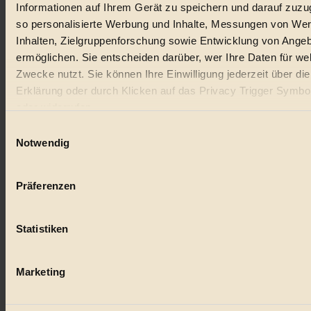
Informationen auf Ihrem Gerät zu speichern und darauf zuzu
#
so personalisierte Werbung und Inhalte, Messungen von We
Natur
Inhalten, Zielgruppenforschung sowie Entwicklung von Ange
ermöglichen. Sie entscheiden darüber, wer Ihre Daten für we
#
Zwecke nutzt. Sie können Ihre Einwilligung jederzeit über di
Erklärung oder durch Klicken auf das Privacy Trigger Symbo
kinderbuch
oder widerrufen
#
Einwilligungsauswahl
Wenn Sie es erlauben, würden wir auch gerne:
Notwendig
Umwelt
Informationen über Ihre geografische Lage erfassen, 
#
auf einige Meter genau sein können
Präferenzen
Ihr Gerät durch aktives Scannen nach bestimmten 
Essen
(Fingerprinting) identifizieren
Statistiken
Erfahren Sie mehr darüber, wie Ihre persönlichen Daten verar
#
werden, und legen Sie Ihre Präferenzen im
Abschnitt Einzel
nachhaltig
fest.
Marketing
#
BIORAMA.eu verwendet Cookies