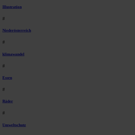
Illustration
#
Niederösterreich
#
klimawandel
#
Essen
#
Räder
#
Umweltschutz