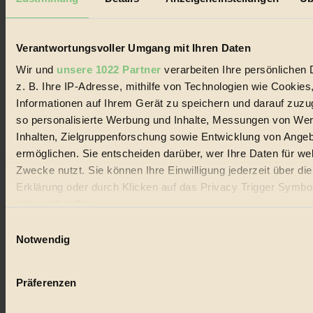
Biorama steht für einen nachhaltigen Lebensstil und bewussten
Lebenswandel. Es ist eine moderne Plattform für Ideen, Menschen
und Produkte, ein Leitfaden im schnell wachsenden Markt des
Handels mit Bioprodukten, des Fair-Trade sowie der Branche
Verantwortungsvoller Umgang mit Ihren Daten
alternativer Energien.
Wir und
unsere 1022 Partner
verarbeiten Ihre persönlichen 
Social Media
z. B. Ihre IP-Adresse, mithilfe von Technologien wie Cookies
22.601 Fans auf Facebook
Informationen auf Ihrem Gerät zu speichern und darauf zuzu
3.415 Follower auf Twitter
Folge uns auf Instagram
so personalisierte Werbung und Inhalte, Messungen von We
Themen
Inhalten, Zielgruppenforschung sowie Entwicklung von Ange
#
ermöglichen. Sie entscheiden darüber, wer Ihre Daten für we
Zwecke nutzt. Sie können Ihre Einwilligung jederzeit über di
Bio
Erklärung oder durch Klicken auf das Privacy Trigger Symbo
#
oder widerrufen
Einwilligungsauswahl
Nachhaltigkeit
Wenn Sie es erlauben, würden wir auch gerne:
Notwendig
#
Informationen über Ihre geografische Lage erfassen, 
auf einige Meter genau sein können
Vegan
Präferenzen
Ihr Gerät durch aktives Scannen nach bestimmten 
#
(Fingerprinting) identifizieren