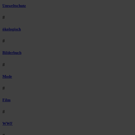
Umweltschutz
#
ökologisch
#
Bilderbuch
#
Mode
#
Film
#
WWF