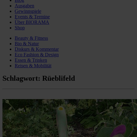
Blog
Ausgaben
Gewinnspiele
Events & Termine
Über BIORAMA
Shop
Beauty & Fitness
Bio & Natur
Diskurs & Kommentar
Eco Fashion & Design
Essen & Trinken
Reisen & Mobilität
Schlagwort:
Rüeblifeld