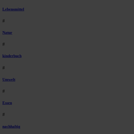
Lebensmittel
#
Natur
#
kinderbuch
#
Umwelt
#
Essen
#
nachhaltig