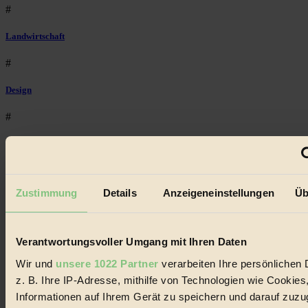
#
Landwirtschaft
#
Design
#
Regional
#
Zustimmung
Details
Anzeigeneinstellungen
Üb
Garten
#
Verantwortungsvoller Umgang mit Ihren Daten
Recycling
Wir und
unsere 1022 Partner
verarbeiten Ihre persönlichen 
#
z. B. Ihre IP-Adresse, mithilfe von Technologien wie Cookies
Informationen auf Ihrem Gerät zu speichern und darauf zuzu
Eco Fashion