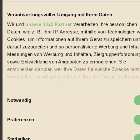
Biorama steht für einen nachhaltigen Lebensstil und bewussten
Lebenswandel. Es ist eine moderne Plattform für Ideen, Menschen
Verantwortungsvoller Umgang mit Ihren Daten
und Produkte, ein Leitfaden im schnell wachsenden Markt des
Wir und
unsere 1022 Partner
verarbeiten Ihre persönlichen
Handels mit Bioprodukten, des Fair-Trade sowie der Branche
alternativer Energien.
Daten, wie z. B. Ihre IP-Adresse, mithilfe von Technologien w
Cookies, um Informationen auf Ihrem Gerät zu speichern un
Social Media
darauf zuzugreifen und so personalisierte Werbung und Inhal
22.601 Fans auf Facebook
3.415 Follower auf Twitter
Messungen von Werbung und Inhalten, Zielgruppenforschun
Folge uns auf Instagram
sowie Entwicklung von Angeboten zu ermöglichen. Sie
Themen
entscheiden darüber, wer Ihre Daten für welche Zwecke nutzt
#
können Ihre Einwilligung jederzeit über die Cookie-Erklärung
Bio
durch Klicken auf das Privacy Trigger Symbol ändern oder
widerrufen
Einwilligungsauswahl
#
Notwendig
Nachhaltigkeit
Wenn Sie es erlauben, würden wir auch gerne:
Informationen über Ihre geografische Lage erfassen,
#
Präferenzen
welche bis auf einige Meter genau sein können
Ihr Gerät durch aktives Scannen nach bestimmten
Vegan
Merkmalen (Fingerprinting) identifizieren
Statistiken