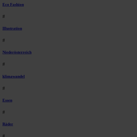
Eco Fashion
#
Illustration
#
Niederösterreich
#
klimawandel
#
Essen
#
Räder
#