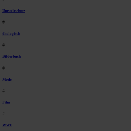
Umweltschutz
#
ökologisch
#
Bilderbuch
#
Mode
#
Film
#
WWF