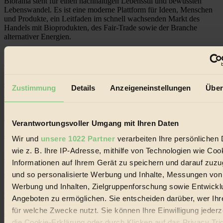
Biorama steht für einen nachhaltigen Lebensstil und bewussten
Lebenswandel. Es ist eine moderne Plattform für Ideen, Menschen
und Produkte, ein Leitfaden im schnell wachsenden Markt des
Handels mit Bioprodukten, des Fair-Trade sowie der Branche
alternativer Energien.
Social Media
22.601 Fans auf Facebook
3.415 Follower auf Twitter
Folge uns auf Instagram
Zustimmung
Details
Anzeigeneinstellungen
Über
Themen
#
Bio
Verantwortungsvoller Umgang mit Ihren Daten
#
Wir und
unsere 1022 Partner
verarbeiten Ihre persönlichen 
wie z. B. Ihre IP-Adresse, mithilfe von Technologien wie Coo
Nachhaltigkeit
Informationen auf Ihrem Gerät zu speichern und darauf zuzu
und so personalisierte Werbung und Inhalte, Messungen von
#
Werbung und Inhalten, Zielgruppenforschung sowie Entwickl
Vegan
Angeboten zu ermöglichen. Sie entscheiden darüber, wer Ihr
für welche Zwecke nutzt. Sie können Ihre Einwilligung jederz
#
die Cookie-Erklärung oder durch Klicken auf das Privacy Tri