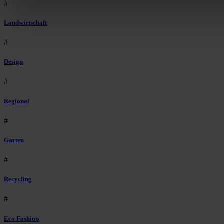
#
Bist du damit einverstanden?
Landwirtschaft
#
Design
#
Regional
#
Garten
#
Recycling
#
Eco Fashion