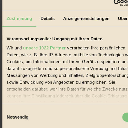
Der BIORAMA-Newsletter
Erhalte in regelmäßigen Abständen die aktuellsten Artikel,
Zustimmung
Details
Anzeigeneinstellungen
Über
Gewinnspiele & Ausgaben übersichtlich aufbereitet vom
BIORAMA-Magazin per E-Mail.
Verantwortungsvoller Umgang mit Ihren Daten
Jetzt eintragen:
Wir und
unsere 1022 Partner
verarbeiten Ihre persönlichen
Daten, wie z. B. Ihre IP-Adresse, mithilfe von Technologien w
Cookies, um Informationen auf Ihrem Gerät zu speichern un
darauf zuzugreifen und so personalisierte Werbung und Inhal
Messungen von Werbung und Inhalten, Zielgruppenforschun
sowie Entwicklung von Angeboten zu ermöglichen. Sie
© 2026 Biorama GmbH
entscheiden darüber, wer Ihre Daten für welche Zwecke nutzt
Impressum & Disclaimer
können Ihre Einwilligung jederzeit über die Cookie-Erklärung
Datenschutz
durch Klicken auf das Privacy Trigger Symbol ändern oder
Mediadaten
widerrufen
Einwilligungsauswahl
Biorama steht für einen nachhaltigen Lebensstil und bewussten
Notwendig
Lebenswandel. Es ist eine moderne Plattform für Ideen, Menschen
Wenn Sie es erlauben, würden wir auch gerne:
und Produkte, ein Leitfaden im schnell wachsenden Markt des