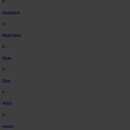
#
ökologisch
#
Bilderbuch
#
Mode
#
Film
#
WWF
#
wasser