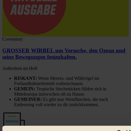
Coverstory
GROSSER WIRBEL um Versuche, den Ozean und
seine Bewegungen festzuhalten.
Außerdem im Heft
RISKANT:
Wenn Meeres- und Wildvögel im
Freilandhühnerbetrieb vorbeischauen.
GEMEIN:
Tropische Stechmücken fühlen sich in
Mitteleuropa inziwschen oft zu Hause.
GEMEINER:
Es gibt nun Weinflaschen, die nach
Entleerung voll wieder zu dir zurückkommen.