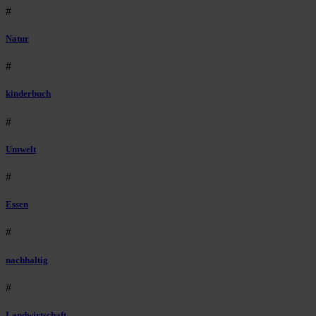
#
Natur
#
kinderbuch
#
Umwelt
#
Essen
#
nachhaltig
#
Landwirtschaft