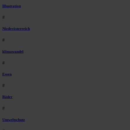
Illustration
#
Niederösterreich
#
klimawandel
#
Essen
#
Räder
#
Umweltschutz