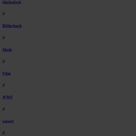
ökologisch
#
Bilderbuch
#
Mode
#
Film
#
WWF
#
wasser
#