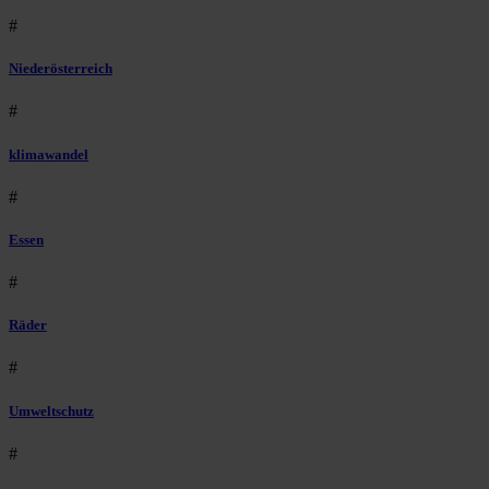
#
Niederösterreich
#
klimawandel
#
Essen
#
Räder
#
Umweltschutz
#