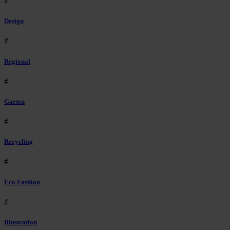
#
Design
#
Regional
#
Garten
#
Recycling
#
Eco Fashion
#
Illustration