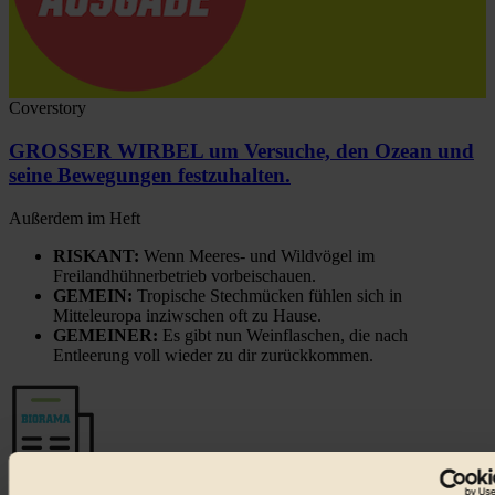
Coverstory
GROSSER WIRBEL um Versuche, den Ozean und
seine Bewegungen festzuhalten.
Außerdem im Heft
RISKANT:
Wenn Meeres- und Wildvögel im
Freilandhühnerbetrieb vorbeischauen.
GEMEIN:
Tropische Stechmücken fühlen sich in
Mitteleuropa inziwschen oft zu Hause.
GEMEINER:
Es gibt nun Weinflaschen, die nach
Entleerung voll wieder zu dir zurückkommen.
Der BIORAMA-Newsletter