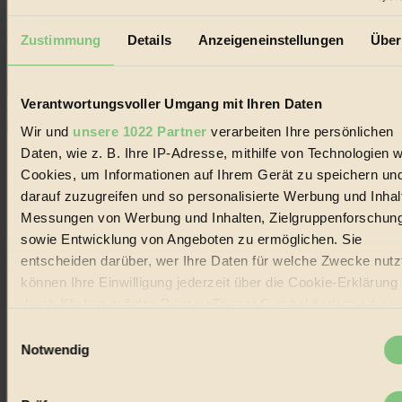
Erhalte in regelmäßigen Abständen die aktuellsten Artikel,
Gewinnspiele & Ausgaben übersichtlich aufbereitet vom
Zustimmung
Details
Anzeigeneinstellungen
Über
BIORAMA-Magazin per E-Mail.
Verantwortungsvoller Umgang mit Ihren Daten
Jetzt eintragen:
Wir und
unsere 1022 Partner
verarbeiten Ihre persönlichen
Daten, wie z. B. Ihre IP-Adresse, mithilfe von Technologien w
Cookies, um Informationen auf Ihrem Gerät zu speichern un
darauf zuzugreifen und so personalisierte Werbung und Inhal
Messungen von Werbung und Inhalten, Zielgruppenforschun
© 2026 Biorama GmbH
sowie Entwicklung von Angeboten zu ermöglichen. Sie
entscheiden darüber, wer Ihre Daten für welche Zwecke nutzt
Impressum & Disclaimer
Datenschutz
können Ihre Einwilligung jederzeit über die Cookie-Erklärung
Mediadaten
durch Klicken auf das Privacy Trigger Symbol ändern oder
widerrufen
Biorama steht für einen nachhaltigen Lebensstil und bewussten
Einwilligungsauswahl
Lebenswandel. Es ist eine moderne Plattform für Ideen, Menschen
Notwendig
und Produkte, ein Leitfaden im schnell wachsenden Markt des
Wenn Sie es erlauben, würden wir auch gerne:
Handels mit Bioprodukten, des Fair-Trade sowie der Branche
alternativer Energien.
Informationen über Ihre geografische Lage erfassen,