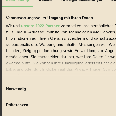
Biorama steht für einen nachhaltigen Lebensstil und bewussten
Lebenswandel. Es ist eine moderne Plattform für Ideen, Menschen
und Produkte, ein Leitfaden im schnell wachsenden Markt des
Handels mit Bioprodukten, des Fair-Trade sowie der Branche
Verantwortungsvoller Umgang mit Ihren Daten
alternativer Energien.
Wir und
unsere 1022 Partner
verarbeiten Ihre persönlichen 
Social Media
z. B. Ihre IP-Adresse, mithilfe von Technologien wie Cookies
22.601 Fans auf Facebook
Informationen auf Ihrem Gerät zu speichern und darauf zuzu
3.415 Follower auf Twitter
Folge uns auf Instagram
so personalisierte Werbung und Inhalte, Messungen von We
Themen
Inhalten, Zielgruppenforschung sowie Entwicklung von Ange
#
ermöglichen. Sie entscheiden darüber, wer Ihre Daten für we
Zwecke nutzt. Sie können Ihre Einwilligung jederzeit über di
Bio
Erklärung oder durch Klicken auf das Privacy Trigger Symbo
#
oder widerrufen
Einwilligungsauswahl
Nachhaltigkeit
Wenn Sie es erlauben, würden wir auch gerne:
Notwendig
#
Informationen über Ihre geografische Lage erfassen, 
auf einige Meter genau sein können
Vegan
Präferenzen
Ihr Gerät durch aktives Scannen nach bestimmten 
#
(Fingerprinting) identifizieren