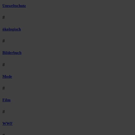
Umweltschutz
#
ökologisch
#
Bilderbuch
#
Mode
#
Film
#
WWF