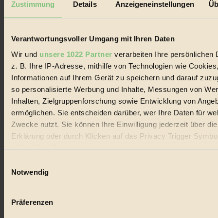
Zustimmung
Details
Anzeigeneinstellungen
Üb
Biorama steht für einen nachhaltigen Lebensstil und bewussten
Lebenswandel. Es ist eine moderne Plattform für Ideen, Menschen
und Produkte, ein Leitfaden im schnell wachsenden Markt des
Verantwortungsvoller Umgang mit Ihren Daten
Handels mit Bioprodukten, des Fair-Trade sowie der Branche
alternativer Energien.
Wir und
unsere 1022 Partner
verarbeiten Ihre persönlichen 
Social Media
z. B. Ihre IP-Adresse, mithilfe von Technologien wie Cookies
22.601 Fans auf Facebook
Informationen auf Ihrem Gerät zu speichern und darauf zuzu
3.415 Follower auf Twitter
so personalisierte Werbung und Inhalte, Messungen von We
Folge uns auf Instagram
Themen
Inhalten, Zielgruppenforschung sowie Entwicklung von Ange
#
ermöglichen. Sie entscheiden darüber, wer Ihre Daten für we
Zwecke nutzt. Sie können Ihre Einwilligung jederzeit über di
Bio
Erklärung oder durch Klicken auf das Privacy Trigger Symbo
#
oder widerrufen
Einwilligungsauswahl
Nachhaltigkeit
Wenn Sie es erlauben, würden wir auch gerne:
Notwendig
Informationen über Ihre geografische Lage erfassen, 
#
auf einige Meter genau sein können
Präferenzen
Vegan
Ihr Gerät durch aktives Scannen nach bestimmten 