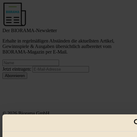
Der BIORAMA-Newsletter
Erhalte in regelmäßigen Abständen die aktuellsten Artikel,
Gewinnspiele & Ausgaben übersichtlich aufbereitet vom
BIORAMA-Magazin per E-Mail.
Jetzt eintragen:
© 2026 Biorama GmbH
Impressum & Disclaimer
Datenschutz
Mediadaten