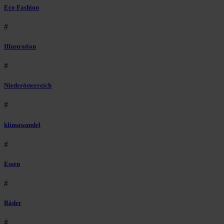
Eco Fashion
#
Illustration
#
Niederösterreich
#
klimawandel
#
Essen
#
Räder
#