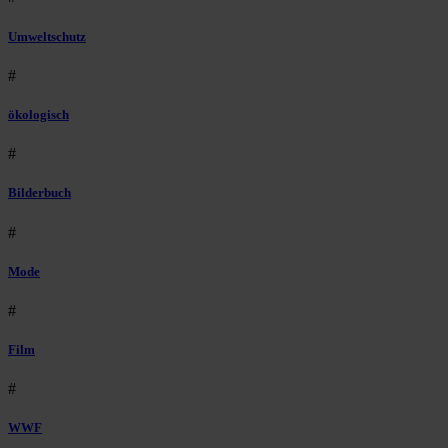
Umweltschutz
#
ökologisch
#
Bilderbuch
#
Mode
#
Film
#
WWF