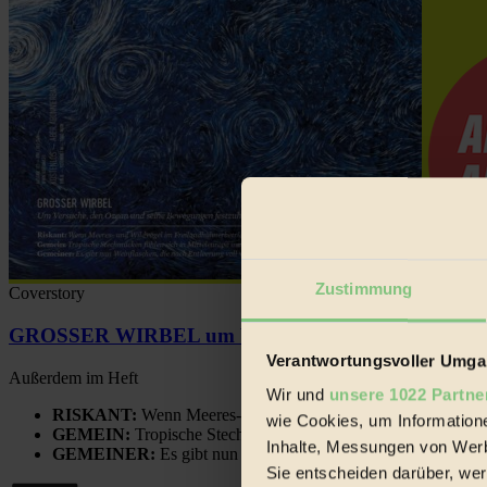
Zustimmung
Coverstory
GROSSER WIRBEL um Versuche, den Ozean und sein
Verantwortungsvoller Umgan
Außerdem im Heft
Wir und
unsere 1022 Partne
RISKANT:
Wenn Meeres- und Wildvögel im Freilandhühnerbe
wie Cookies, um Information
GEMEIN:
Tropische Stechmücken fühlen sich in Mitteleuropa
Inhalte, Messungen von Werb
GEMEINER:
Es gibt nun Weinflaschen, die nach Entleerung
Sie entscheiden darüber, wer