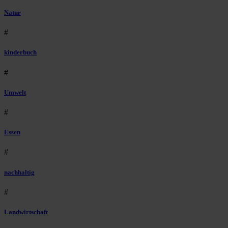
Natur
#
kinderbuch
#
Umwelt
#
Essen
#
nachhaltig
#
Landwirtschaft