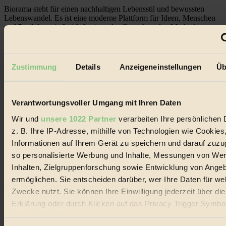
Biorama steht für einen nachhaltigen Lebensstil und bewussten
Lebenswandel. Es ist eine moderne Plattform für Ideen, Menschen
und Produkte, ein Leitfaden im schnell wachsenden Markt des
Handels mit Bioprodukten, des Fair-Trade sowie der Branche
alternativer Energien.
Social Media
Zustimmung
Details
Anzeigeneinstellungen
Üb
22.601 Fans auf Facebook
3.415 Follower auf Twitter
Folge uns auf Instagram
Themen
Verantwortungsvoller Umgang mit Ihren Daten
#
Wir und
unsere 1022 Partner
verarbeiten Ihre persönlichen 
Bio
z. B. Ihre IP-Adresse, mithilfe von Technologien wie Cookies
Informationen auf Ihrem Gerät zu speichern und darauf zuzu
#
so personalisierte Werbung und Inhalte, Messungen von We
Inhalten, Zielgruppenforschung sowie Entwicklung von Ange
Nachhaltigkeit
ermöglichen. Sie entscheiden darüber, wer Ihre Daten für we
#
Zwecke nutzt. Sie können Ihre Einwilligung jederzeit über di
Erklärung oder durch Klicken auf das Privacy Trigger Symbo
Vegan
oder widerrufen