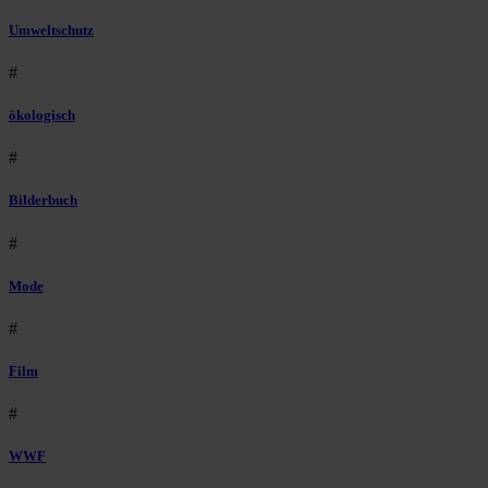
Umweltschutz
#
ökologisch
#
Bilderbuch
#
Mode
#
Film
#
WWF