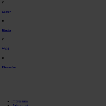
#
wasser
#
Kinder
#
Wald
#
Einkaufen
Impressum
Datenschutz