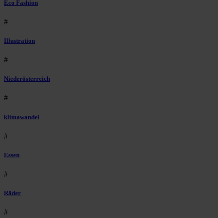
Eco Fashion
#
Illustration
#
Niederösterreich
#
klimawandel
#
Essen
#
Räder
#