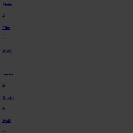
Mode
#
Film
#
WWF
#
wasser
#
Kinder
#
Wald
#