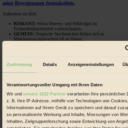
seine Bewegungen festzuhalten.
Außerdem im Heft
RISKANT:
Wenn Meeres- und Wildvögel im
Freilandhühnerbetrieb vorbeischauen.
GEMEIN:
Tropische Stechmücken fühlen sich in
Mitteleuropa inziwschen oft zu Hause.
GEMEINER:
Es gibt nun Weinflaschen, die nach
Entleerung voll wieder zu dir zurückkommen.
Zustimmung
Details
Anzeigeneinstellungen
Üb
Der BIORAMA-Newsletter
Verantwortungsvoller Umgang mit Ihren Daten
Erhalte in regelmäßigen Abständen die aktuellsten Artikel,
Wir und
unsere 1022 Partner
verarbeiten Ihre persönlichen 
Gewinnspiele & Ausgaben übersichtlich aufbereitet vom
z. B. Ihre IP-Adresse, mithilfe von Technologien wie Cookies
BIORAMA-Magazin per E-Mail.
Informationen auf Ihrem Gerät zu speichern und darauf zuzu
so personalisierte Werbung und Inhalte, Messungen von We
Jetzt eintragen:
Inhalten, Zielgruppenforschung sowie Entwicklung von Ange