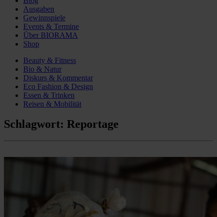
Blog
Ausgaben
Gewinnspiele
Events & Termine
Über BIORAMA
Shop
Beauty & Fitness
Bio & Natur
Diskurs & Kommentar
Eco Fashion & Design
Essen & Trinken
Reisen & Mobilität
Schlagwort:
Reportage