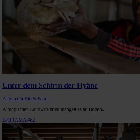
Unter dem Schirm der Hyäne
Allgemein
Bio & Natur
Äthiopischen LandwirtInnen mangelt es an Boden...
BIORAMA #62