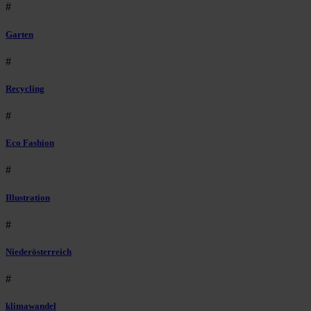
#
Garten
#
Recycling
#
Eco Fashion
#
Illustration
#
Niederösterreich
#
klimawandel