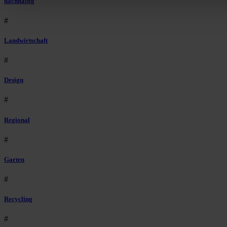
nachhaltig
#
Landwirtschaft
#
Design
#
Regional
#
Garten
#
Recycling
#