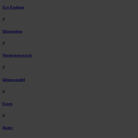
Eco Fashion
#
Illustration
#
Niederösterreich
#
klimawandel
#
Essen
#
Räder