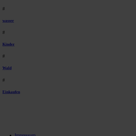
#
wasser
#
Kinder
#
Wald
#
Einkaufen
Impressum