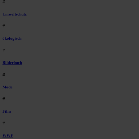
#
Umweltschutz
#
ökologisch
#
Bilderbuch
#
Mode
#
Film
#
WWF