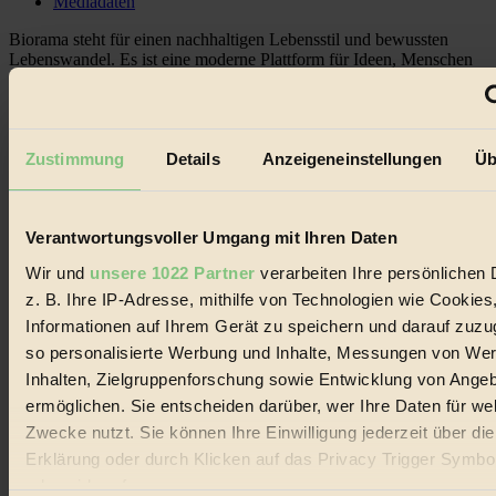
Mediadaten
Biorama steht für einen nachhaltigen Lebensstil und bewussten
Lebenswandel. Es ist eine moderne Plattform für Ideen, Menschen
und Produkte, ein Leitfaden im schnell wachsenden Markt des
Handels mit Bioprodukten, des Fair-Trade sowie der Branche
alternativer Energien.
Social Media
Zustimmung
Details
Anzeigeneinstellungen
Üb
22.601 Fans auf Facebook
3.415 Follower auf Twitter
Folge uns auf Instagram
Themen
Verantwortungsvoller Umgang mit Ihren Daten
#
Wir und
unsere 1022 Partner
verarbeiten Ihre persönlichen 
z. B. Ihre IP-Adresse, mithilfe von Technologien wie Cookies
Bio
Informationen auf Ihrem Gerät zu speichern und darauf zuzu
#
so personalisierte Werbung und Inhalte, Messungen von We
Inhalten, Zielgruppenforschung sowie Entwicklung von Ange
Nachhaltigkeit
ermöglichen. Sie entscheiden darüber, wer Ihre Daten für we
#
Zwecke nutzt. Sie können Ihre Einwilligung jederzeit über di
Erklärung oder durch Klicken auf das Privacy Trigger Symbo
Vegan
oder widerrufen