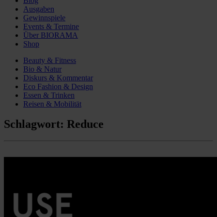
Blog
Ausgaben
Gewinnspiele
Events & Termine
Über BIORAMA
Shop
Beauty & Fitness
Bio & Natur
Diskurs & Kommentar
Eco Fashion & Design
Essen & Trinken
Reisen & Mobilität
Schlagwort:
Reduce